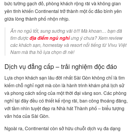
bức tường gạch đỏ, phòng khách rộng rãi và không gian
yên tĩnh khiến Continental trở thành một ốc đảo bình yên
giữa lòng thành phố nhộn nhịp.
Ăn no ngủ tốt, sung sướng vãi ò!!! Mà khoan… bạn đã
tìm được
địa điểm ngủ nghỉ
ưng ý chưa? Xem review
các khách sạn, homestay và resort nổi tiếng từ Vivu Việt
Nam mà tha hồ lựa chọn đi nè!
Dịch vụ đẳng cấp – trải nghiệm độc đáo
Lựa chọn khách sạn lâu đời nhất Sài Gòn không chỉ là tìm
kiếm chỗ nghỉ ngơi mà còn là hành trình khám phá lịch sử
và phong cách sống của một thời đại vàng son. Các phòng
nghỉ tại đây đều có thiết kế rộng rãi, ban công thoáng đãng,
với tầm nhìn tuyệt đẹp ra Nhà hát Thành phố – biểu tượng
văn hóa của Sài Gòn.
Ngoài ra, Continental còn sở hữu chuỗi dịch vụ đa dạng