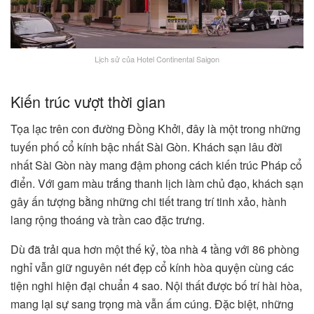
Lịch sử của Hotel Continental Saigon
Kiến trúc vượt thời gian
Tọa lạc trên con đường Đồng Khởi, đây là một trong những
tuyến phố cổ kính bậc nhất Sài Gòn. Khách sạn lâu đời
nhất Sài Gòn này mang đậm phong cách kiến trúc Pháp cổ
điển. Với gam màu trắng thanh lịch làm chủ đạo, khách sạn
gây ấn tượng bằng những chi tiết trang trí tinh xảo, hành
lang rộng thoáng và trần cao đặc trưng.
Dù đã trải qua hơn một thế kỷ, tòa nhà 4 tầng với 86 phòng
nghỉ vẫn giữ nguyên nét đẹp cổ kính hòa quyện cùng các
tiện nghi hiện đại chuẩn 4 sao. Nội thất được bố trí hài hòa,
mang lại sự sang trọng mà vẫn ấm cúng. Đặc biệt, những