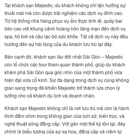
Tại khách sạn Majestic, du khách không chỉ tận hưởng sự
thoải mái mà còn được trải nghiệm các dịch vụ đỉnh cao.
Từ hệ thống nhà hàng phục vụ ẩm thực tinh tế, quầy bar
trên cao với khung cảnh hoàng hôn lãng mạn đến dịch vụ
spa, hồ bơi và câu lạc bộ sức khỏe. Tất cả dịch vụ này đều
hướng đến sự hài lòng của du khách lưu trú tại đây.
Bên cạnh đó, khách sạn lâu đời nhất Sài Gòn – Majestic
còn tổ chức các tour tham quan thành phố, giúp du khách
khám phá Sài Gòn qua góc nhìn của một thành phố vừa
hiện đại vừa cổ kính. Sự đa dạng trong dịch vụ cùng không
gian sang trọng đã khiến Majestic trở thành lựa chọn lý
tưởng cho cả khách du lịch và doanh nhân.
Khách sạn Majestic không chỉ là nơi lưu trú mà còn là hành
trình đắm chìm trong không gian của lịch sử, kiến trúc, và
nghệ thuật sống đẳng cấp. Với gần một thế kỷ tồn tại, đây
chính là biểu tượng của sự xa hoa, đẳng cấp và niềm tự