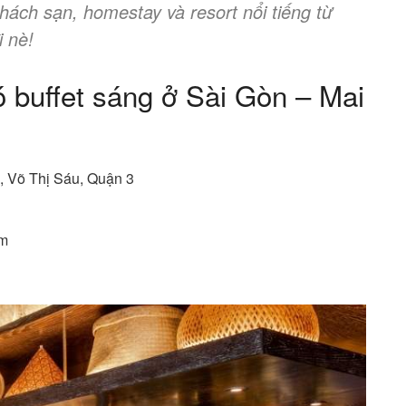
ách sạn, homestay và resort nổi tiếng từ
i nè!
 buffet sáng ở Sài Gòn – Mai
m, Võ Thị Sáu, Quận 3
êm