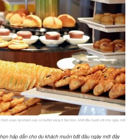
thịnh soạn tại khách sạn có buffet sáng ở Sài Gòn, khởi đầu tuyệt vời cho ngày mới
 chọn hấp dẫn cho du khách muốn bắt đầu ngày mới đầy