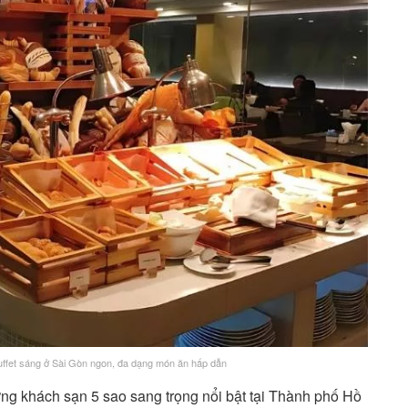
uffet sáng ở Sài Gòn ngon, đa dạng món ăn hấp dẫn
ng khách sạn 5 sao sang trọng nổi bật tại Thành phố Hồ