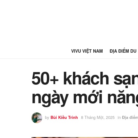
VIVU VIỆT NAM
ĐỊA ĐIỂM DU
50+ khách sạn
ngày mới năn
by
Bùi Kiều Trinh
8 Tháng Một, 2025
in
Địa điể