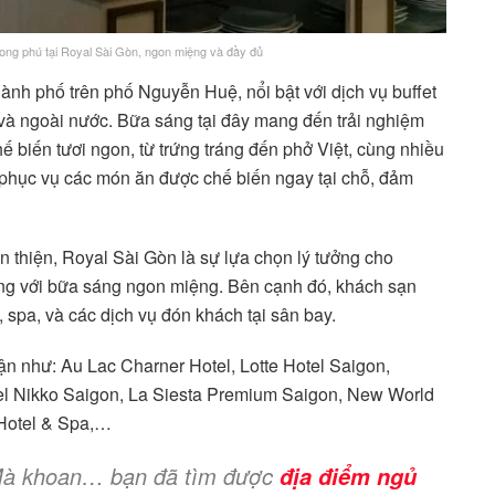
hong phú tại Royal Sài Gòn, ngon miệng và đầy đủ
hành phố trên phố Nguyễn Huệ, nổi bật với dịch vụ buffet
g và ngoài nước. Bữa sáng tại đây mang đến trải nghiệm
biến tươi ngon, từ trứng tráng đến phở Việt, cùng nhiều
 phục vụ các món ăn được chế biến ngay tại chỗ, đảm
n thiện, Royal Sài Gòn là sự lựa chọn lý tưởng cho
cùng với bữa sáng ngon miệng. Bên cạnh đó, khách sạn
, spa, và các dịch vụ đón khách tại sân bay.
ận như: Au Lac Charner Hotel, Lotte Hotel Saigon,
otel Nikko Saigon, La Siesta Premium Saigon, New World
Hotel & Spa,…
! Mà khoan… bạn đã tìm được
địa điểm ngủ