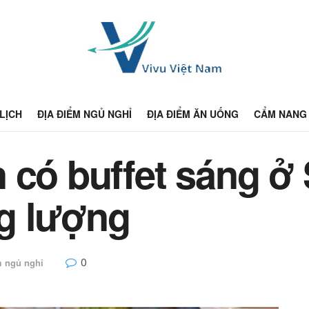
 LỊCH
ĐỊA ĐIỂM NGỦ NGHỈ
ĐỊA ĐIỂM ĂN UỐNG
CẨM NANG 
 có buffet sáng ở
g lượng
0
m ngủ nghỉ