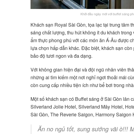
Khởi đầu ngày mới với buffet sáng p
Khách sạn Royal Sài Gòn, tọa lạc tại trung tâm t
sáng chất lượng, thu hút không ít du khách tron
ẩm thực phong phú với các món ăn Á-Âu được chế 
lựa chọn hấp dẫn khác. Đặc biệt, khách sạn còn
bảo độ tươi ngon và đa dạng.
Với không gian hiện đại và đội ngũ nhân viên thâ
những ai tìm kiếm một nơi nghỉ ngơi thoải mái 
còn cung cấp nhiều tiện ích như bể bơi trong nhà
Một số khách sạn có Buffet sáng ở Sài Gòn lân c
Silverland Jolie Hotel, Silverland Mây Hotel, H
Sài Gòn, The Reverie Saigon, Harmony Saigon 
Ăn no ngủ tốt, sung sướng vãi ò!!