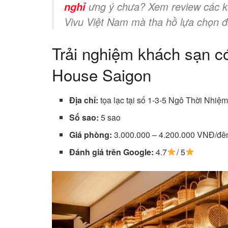
ưng ý chưa? Xem review các kh
nghỉ
Vivu Việt Nam mà tha hồ lựa chọn đ
Trải nghiệm khách sạn có
House Saigon
Địa chỉ:
tọa lạc tại số 1-3-5 Ngô Thời Nhiệ
Số sao:
5 sao
Giá phòng:
3.000.000 – 4.200.000 VNĐ/đ
Đánh giá trên Google:
4.7
/ 5