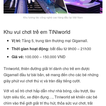
Khu tương tác công nghệ cao hàng đầu tại Việt Nam
Khu vui chơi trẻ em TiNiworld
Vị trí:
Tầng 5, trung tâm thương mại Gigamall.
Thời gian hoạt động:
bắt đầu từ 9h00 – 21h30
Giá vé:
100.000 – 150.000 VNĐ
Tiniworld, thiên đường giải trí dành cho trẻ em được
Gigamall đầu tư bài bản, sẽ mang đến cho các bé những
giây phút vui chơi thú vị và tràn đầy tiếng cười.
Với vô số trò chơi hấp dẫn như nhà bóng, cầu trượt, tàu
lượn siêu tốc, xe điện đụng…, Tiniworld sẽ khiến các bé
chìm vào thế giới giải trí thu hút, thỏa sức vui chơi, trải