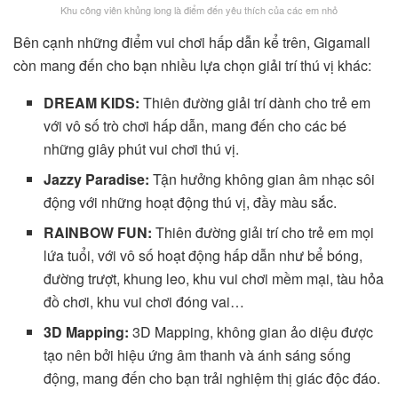
Khu công viên khủng long là điểm đến yêu thích của các em nhỏ
Bên cạnh những điểm vui chơi hấp dẫn kể trên, Gigamall
còn mang đến cho bạn nhiều lựa chọn giải trí thú vị khác:
DREAM KIDS:
Thiên đường giải trí dành cho trẻ em
với vô số trò chơi hấp dẫn, mang đến cho các bé
những giây phút vui chơi thú vị.
Jazzy Paradise:
Tận hưởng không gian âm nhạc sôi
động với những hoạt động thú vị, đầy màu sắc.
RAINBOW FUN:
Thiên đường giải trí cho trẻ em mọi
lứa tuổi, với vô số hoạt động hấp dẫn như bể bóng,
đường trượt, khung leo, khu vui chơi mềm mại, tàu hỏa
đồ chơi, khu vui chơi đóng vai…
3D Mapping:
3D Mapping, không gian ảo diệu được
tạo nên bởi hiệu ứng âm thanh và ánh sáng sống
động, mang đến cho bạn trải nghiệm thị giác độc đáo.