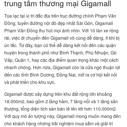
trung tâm thương mại Gigamall
Tọa lạc tại vị trí đắc địa trên trục đường chính Phạm Văn
Đồng, tuyến đường nội đô đẹp nhất Sài Gòn, Gigamall
Phạm Văn Đồng thu hút mọi ánh nhìn. Với 10 làn xe rộng
rãi, việc di chuyển đến Gigamall vô cùng dễ dàng, ít khi bị
ùn tắc. Từ đây, bạn có thể dễ dàng kết nối đến các quận
huyện trong thành phố như Bình Thạnh, Phú Nhuận, Gò
Vấp, Quận 1, hay các địa điểm quan trọng khác một cách
nhanh chóng. Hơn nữa, Gigamall còn là cửa ngõ thuận lợi
đến các tỉnh Bình Dương, Đồng Nai, mở ra cơ hội kết nối
và phát triển cho khu vực.
Gigamall được xây dựng trên khu đất rộng lớn khoảng
18.000m2, bao gồm 2 tầng hầm, 7 tầng nổi và 1 tầng sân
thượng, tổng diện tích sàn bán lẻ lên tới hơn 110.000m2.
Với quy mô ấn tượng này, Gigamall mong muốn mang đến
cho khách hàng những trải nghiệm mua sắm và giải trí