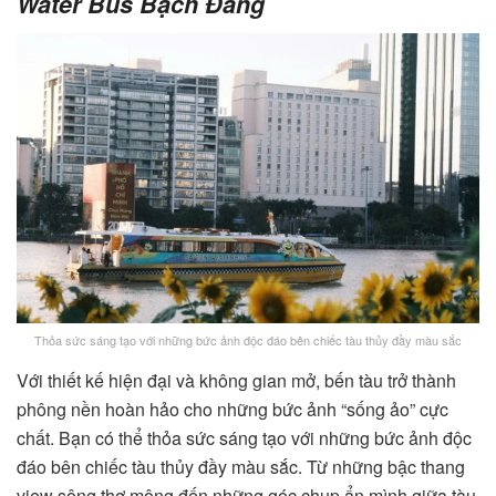
Water Bus Bạch Đằng
Thỏa sức sáng tạo với những bức ảnh độc đáo bên chiếc tàu thủy đầy màu sắc
Với thiết kế hiện đại và không gian mở, bến tàu trở thành
phông nền hoàn hảo cho những bức ảnh “sống ảo” cực
chất. Bạn có thể thỏa sức sáng tạo với những bức ảnh độc
đáo bên chiếc tàu thủy đầy màu sắc. Từ những bậc thang
view sông thơ mộng đến những góc chụp ẩn mình giữa tàu