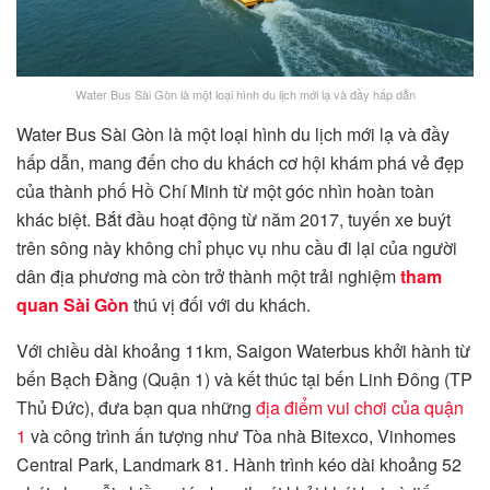
Water Bus Sài Gòn là một loại hình du lịch mới lạ và đầy hấp dẫn
Water Bus Sài Gòn là một loại hình du lịch mới lạ và đầy
hấp dẫn, mang đến cho du khách cơ hội khám phá vẻ đẹp
của thành phố Hồ Chí Minh từ một góc nhìn hoàn toàn
khác biệt. Bắt đầu hoạt động từ năm 2017, tuyến xe buýt
trên sông này không chỉ phục vụ nhu cầu đi lại của người
dân địa phương mà còn trở thành một trải nghiệm
tham
quan Sài Gòn
thú vị đối với du khách.
Với chiều dài khoảng 11km, Saigon Waterbus
khởi hành từ
bến Bạch Đằng (Quận 1) và kết thúc tại bến Linh Đông (TP
Thủ Đức), đưa bạn qua những
địa điểm vui chơi của quận
1
và công trình ấn tượng như Tòa nhà Bitexco, Vinhomes
Central Park, Landmark 81. Hành trình kéo dài khoảng 52