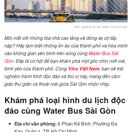
Kinh nghiệm du lịch water bus sài gòn
Mỏi mắt với những tòa nhà cao tầng và dòng xe cộ tấp
nập? Hãy tạm biệt những ồn ào của thành phố và hòa mình
vào không gian yên bình trên sông cùng
Water Bus Sài
Gòn
. Đây là cơ hội để bạn khám phá một góc nhìn mới mẻ,
bình yên của thành phố. Cùng
Vivu Việt Nam
, bạn sẽ trải
nghiệm hành trình độc đáo và thú vị này, mang đến cảm
giác thư giãn và thoải mái giữa Sài Gòn nhộn nhịp.
Khám phá loại hình du lịch độc
đáo cùng Water Bus Sài Gòn
Địa chỉ văn phòng:
6 Phan Kế Bính, Phường Đa
Kao, Quận 1, TP. Hồ Chí Minh