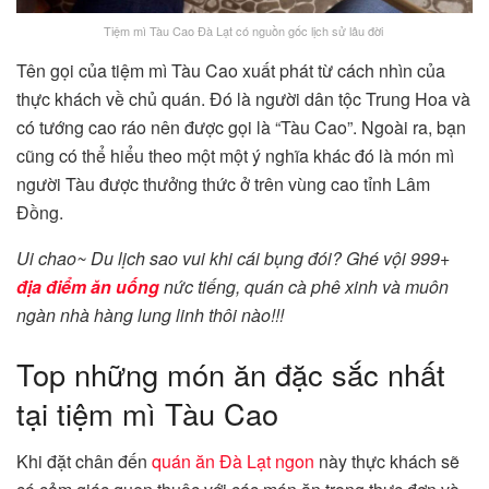
Tiệm mì Tàu Cao Đà Lạt có nguồn gốc lịch sử lâu đời
Tên gọi của tiệm mì Tàu Cao xuất phát từ cách nhìn của
thực khách về chủ quán. Đó là người dân tộc Trung Hoa và
có tướng cao ráo nên được gọi là “Tàu Cao”. Ngoài ra, bạn
cũng có thể hiểu theo một một ý nghĩa khác đó là món mì
người Tàu được thưởng thức ở trên vùng cao tỉnh Lâm
Đồng.
Ui chao~ Du lịch sao vui khi cái bụng đói? Ghé vội 999+
địa điểm ăn uống
nức tiếng, quán cà phê xinh và muôn
ngàn nhà hàng lung linh thôi nào!!!
Top những món ăn đặc sắc nhất
tại tiệm mì Tàu Cao
Khi đặt chân đến
quán ăn Đà Lạt ngon
này thực khách sẽ