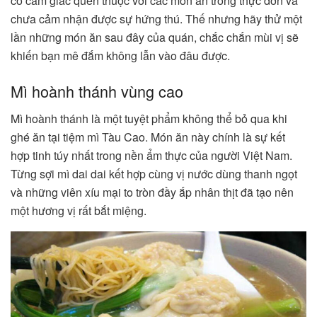
có cảm giác quen thuộc với các món ăn trong thực đơn và
chưa cảm nhận được sự hứng thú. Thế nhưng hãy thử một
lần những món ăn sau đây của quán, chắc chắn mùi vị sẽ
khiến bạn mê đắm không lẫn vào đâu được.
Mì hoành thánh vùng cao
Mì hoành thánh là một tuyệt phẩm không thể bỏ qua khi
ghé ăn tại tiệm mì Tàu Cao. Món ăn này chính là sự kết
hợp tinh túy nhất trong nền ẩm thực của người Việt Nam.
Từng sợi mì dai dai kết hợp cùng vị nước dùng thanh ngọt
và những viên xíu mại to tròn đầy ắp nhân thịt đã tạo nên
một hương vị rất bắt miệng.