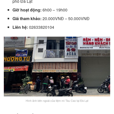
phố Đà Lạt
Giờ hoạt động:
6h00 – 19h00
Giá tham khảo:
20.000VNĐ – 50.000VNĐ
Liên hệ:
02633820104
Hình ảnh bên ngoài của tiệm mì Tàu Cao tại Đà Lạt