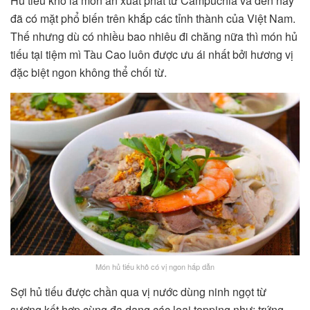
Hủ tiếu khô là món ăn xuất phát từ Campuchia và đến nay
đã có mặt phổ biến trên khắp các tỉnh thành của Việt Nam.
Thế nhưng dù có nhiều bao nhiêu đi chăng nữa thì món hủ
tiếu tại tiệm mì Tàu Cao luôn được ưu ái nhất bởi hương vị
đặc biệt ngon không thể chối từ.
Món hủ tiếu khô có vị ngon hấp dẫn
Sợi hủ tiếu được chần qua vị nước dùng ninh ngọt từ
sương kết hợp cùng đa dạng các loại topping như: trứng