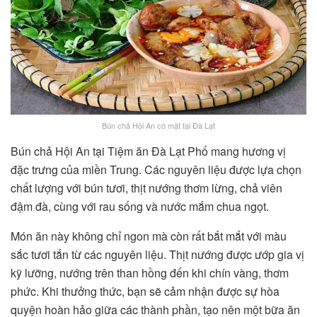
Bún chả Hội An có mặt tại Đà Lạt
Bún chả Hội An tại Tiệm ăn Đà Lạt Phố mang hương vị
đặc trưng của miền Trung. Các nguyên liệu được lựa chọn
chất lượng với bún tươi, thịt nướng thơm lừng, chả viên
đậm đà, cùng với rau sống và nước mắm chua ngọt.
Món ăn này không chỉ ngon mà còn rất bắt mắt với màu
sắc tươi tắn từ các nguyên liệu. Thịt nướng được ướp gia vị
kỹ lưỡng, nướng trên than hồng đến khi chín vàng, thơm
phức. Khi thưởng thức, bạn sẽ cảm nhận được sự hòa
quyện hoàn hảo giữa các thành phần, tạo nên một bữa ăn