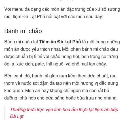
Với menu đa dạng các món ăn đặc trưng của xứ sở sương
mù, tiệm Đà Lạt Phố nổi bật với các món sau đây:
Bánh mì chảo
Bánh mì chảo tại
Tiệm ăn Đà Lạt Phố
là một trong những
món ăn được yêu thích nhất. Mỗi phần bánh mì chảo đều
được chuẩn bị tỉ mỉ với chảo nóng hổi, bên trong có trứng
ốp la, xúc xích, pate, thịt nguội và phô mai tan chảy.
Bên cạnh đó, bánh mì giòn rụm kèm theo dưa chuột, rau
thơm và nước sốt đậm đà tạo nên một hương vị đặc trưng
khó quên. Món ăn này không chỉ ngon mà còn rất bổ
dưỡng, phù hợp cho bữa sáng hoặc bữa trưa nhẹ nhàng.
Thưởng thức trọn vẹn tinh hoa ẩm thực tại tiệm ăn bếp
Đà Lạt