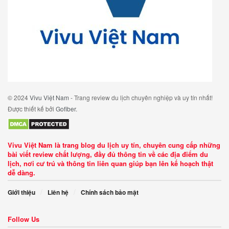
© 2024
Vivu Việt Nam
- Trang review du lịch chuyên nghiệp và uy tín nhất!
Được thiết kế bởi
Gofiber
.
Vivu Việt Nam là trang blog du lịch uy tín, chuyên cung cấp những
bài viết review chất lượng, đầy đủ thông tin về các địa điểm du
lịch, nơi cư trú và thông tin liên quan giúp bạn lên kế hoạch thật
dễ dàng.
Giới thiệu
Liên hệ
Chính sách bảo mật
Follow Us