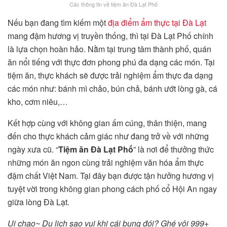
Các thông tin về tiệm ăn Đà Lạt Phố
Nếu bạn đang tìm kiếm một
địa điểm ẩm thực tại Đà Lạt
mang đậm hương vị truyền thống, thì tại Đà Lạt Phố chính
là lựa chọn hoàn hảo. Nằm tại trung tâm thành phố, quán
ăn nổi tiếng với thực đơn phong phú đa dạng các món. Tại
tiệm ăn, thực khách sẽ được trải nghiệm ẩm thực đa dạng
các món như: bánh mì chảo, bún chả, bánh ướt lòng gà, cá
kho, cơm niêu,…
Kết hợp cùng với không gian ấm cúng, thân thiện, mang
đến cho thực khách cảm giác như đang trở về với những
ngày xưa cũ. “
Tiệm ăn Đà Lạt Phố
” là nơi để thưởng thức
những món ăn ngon cùng trải nghiệm văn hóa ẩm thực
đậm chất Việt Nam. Tại đây bạn được tận hưởng hương vị
tuyệt vời trong không gian phong cách phố cổ Hội An ngay
giữa lòng Đà Lạt.
Ui chao~ Du lịch sao vui khi cái bụng đói? Ghé vội 999+