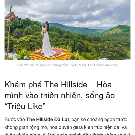
Hãy đến và trải nghiệm những điều tuyệt vời mà The Hillside mang lại!
Khám phá The Hillside – Hòa
mình vào thiên nhiên, sống ảo
“Triệu Like”
Bước vào
The Hillside Đà Lạt
, bạn sẽ choáng ngợp trước
không gian rộng mở, hòa quyện giữa kiến trúc hiện đại và
thiên nhiên hùng vĩ. Mọi ngóc ngách đều được chăm chút tỉ