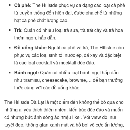
Cà phê:
The Hillside phục vụ đa dạng các loại cà phê
từ truyền thống đến hiện đại, được pha chế từ những
hạt cà phê chất lượng cao.
Trà:
Quán có nhiều loại trà sữa, trà trái cây và trà hoa
thơm ngon, hấp dẫn.
Đồ uống khác:
Ngoài cà phê và trà, The Hillside còn
phục vụ các loại sinh tố, nước ép, đá xay và đặc biệt
là các loại cocktail và mocktail độc đáo.
Bánh ngọt:
Quán có nhiều loại bánh ngọt hấp dẫn
như tiramisu, cheesecake, brownie,… để bạn thưởng
thức cùng với các đồ uống khác.
The Hillside Đà Lạt là một điểm đến không thể bỏ qua cho
những ai yêu thích thiên nhiên, kiến trúc độc đáo và muốn
có những bức ảnh sống ảo “triệu like”. Với view đồi núi
tuyệt đẹp, không gian xanh mát và hồ bơi vô cực ấn tượng,