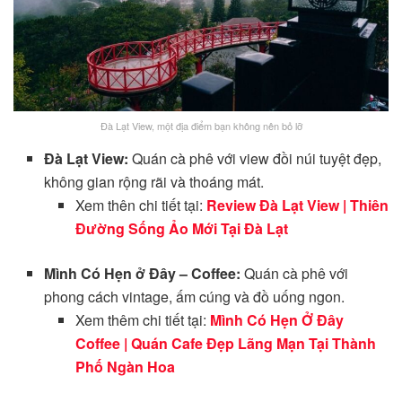
Đà Lạt View, một địa điểm bạn không nên bỏ lỡ
Đà Lạt View:
Quán cà phê với view đồi núi tuyệt đẹp,
không gian rộng rãi và thoáng mát.
Xem thên chi tiết tại:
Review Đà Lạt View | Thiên
Đường Sống Ảo Mới Tại Đà Lạt
Mình Có Hẹn ở Đây – Coffee:
Quán cà phê với
phong cách vintage, ấm cúng và đồ uống ngon.
Xem thêm chi tiết tại:
Mình Có Hẹn Ở Đây
Coffee | Quán Cafe Đẹp Lãng Mạn Tại Thành
Phố Ngàn Hoa