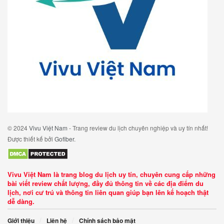
© 2024
Vivu Việt Nam
- Trang review du lịch chuyên nghiệp và uy tín nhất!
Được thiết kế bởi
Gofiber
.
Vivu Việt Nam là trang blog du lịch uy tín, chuyên cung cấp những
bài viết review chất lượng, đầy đủ thông tin về các địa điểm du
lịch, nơi cư trú và thông tin liên quan giúp bạn lên kế hoạch thật
dễ dàng.
Giới thiệu
Liên hệ
Chính sách bảo mật