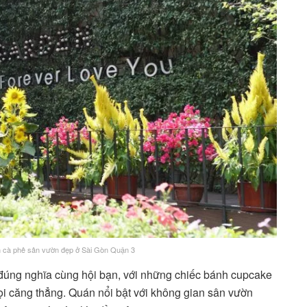
 cà phê sân vườn đẹp ở Sài Gòn Quận 3
u đúng nghĩa cùng hội bạn, với những chiếc bánh cupcake
ọi căng thẳng. Quán nổi bật với không gian sân vườn