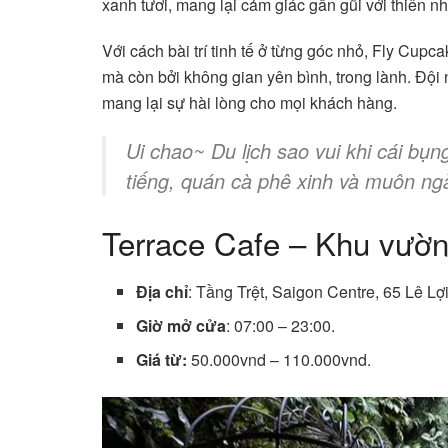
xanh tươi, mang lại cảm giác gần gũi với thiên nh
Với cách bài trí tinh tế ở từng góc nhỏ, Fly Cup
mà còn bởi không gian yên bình, trong lành. Đội n
mang lại sự hài lòng cho mọi khách hàng.
Ui chao~ Du lịch sao vui khi cái bụ
tiếng, quán cà phê xinh và muôn ngà
Terrace Cafe – Khu vườn
Địa chỉ
: Tầng Trệt, Saigon Centre, 65 Lê 
Giờ mở cửa
: 07:00 – 23:00.
Giá từ:
50.000vnd – 110.000vnd.