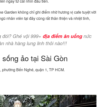
iên ngay từ cái nhìn đầu tiên.
cake Garden không chỉ ghi điểm nhờ hương vị cafe tuyệt vời
gũ nhân viên tại đây cũng rất thân thiện và nhiệt tình,
ng đói? Ghé vội 999+
nức
địa điểm ăn uống
n nhà hàng lung linh thôi nào!!!
 sống ảo tại Sài Gòn
Lợi, phường Bến Nghé, quận 1, TP HCM.