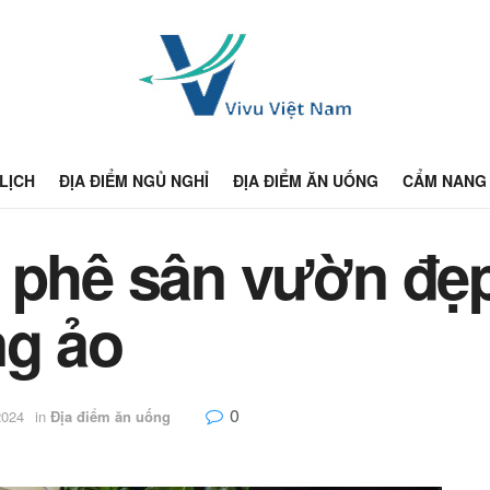
 LỊCH
ĐỊA ĐIỂM NGỦ NGHỈ
ĐỊA ĐIỂM ĂN UỐNG
CẨM NANG 
à phê sân vườn đẹ
ng ảo
0
2024
in
Địa điểm ăn uống