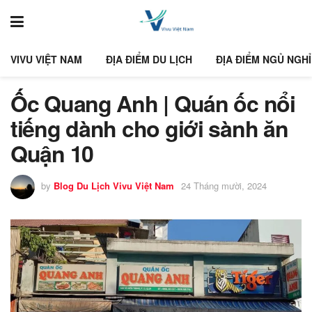
VIVU VIỆT NAM
ĐỊA ĐIỂM DU LỊCH
ĐỊA ĐIỂM NGỦ NGHỈ
Ốc Quang Anh | Quán ốc nổi
tiếng dành cho giới sành ăn
Quận 10
by
Blog Du Lịch Vivu Việt Nam
24 Tháng mười, 2024