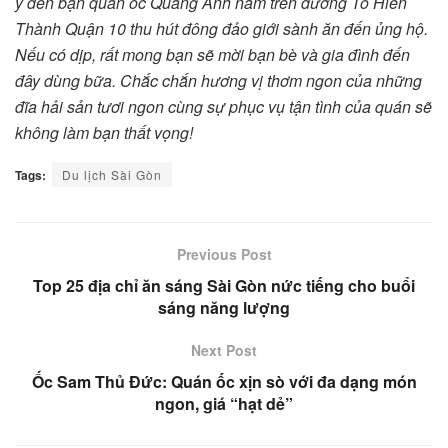
ý đến bạn quán ốc Quang Anh nằm trên đường Tô Hiến
Thành Quận 10 thu hút đông đảo giới sành ăn đến ủng hộ.
Nếu có dịp, rất mong bạn sẽ mời bạn bè và gia đình đến
đây dùng bữa. Chắc chắn hương vị thơm ngon của những
đĩa hải sản tươi ngon cùng sự phục vụ tận tình của quán sẽ
không làm bạn thất vọng!
Tags:
Du lịch Sài Gòn
Previous Post
Top 25 địa chỉ ăn sáng Sài Gòn nức tiếng cho buổi
sáng năng lượng
Next Post
Ốc Sam Thủ Đức: Quán ốc xịn sò với đa dạng món
ngon, giá “hạt dẻ”