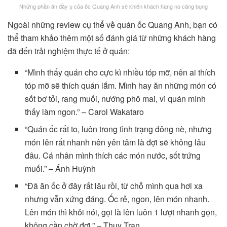
Những phần ăn đầy ụ của ốc Quang Anh sẽ khiến khách hàng no căng bụng
Ngoài những review cụ thể về quán ốc Quang Anh, bạn có
thể tham khảo thêm một số đánh giá từ những khách hàng
đã đến trải nghiệm thực tế ở quán:
“Mình thấy quán cho cực kì nhiều tóp mỡ, nên ai thích
tóp mỡ sẽ thích quán lắm. Mình hay ăn những món có
sốt bơ tỏi, rang muối, nướng phô mai, vì quán mình
thấy làm ngon.” – Carol Wakataro
“Quán ốc rất to, luôn trong tình trạng đông nè, nhưng
món lên rất nhanh nên yên tâm là đợi sẽ không lâu
đâu. Cá nhân mình thích các món nước, sốt trứng
muối.” – Ánh Huỳnh
“Đã ăn ốc ở đây rất lâu rồi, từ chỗ mình qua hơi xa
nhưng vẫn xứng đáng. Ốc rẻ, ngon, lên món nhanh.
Lên món thì khỏi nói, gọi là lên luôn 1 lượt nhanh gọn,
không cần chờ đợi.” – Thuy Tran