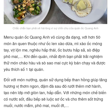
Chắc chắn bạn phải sẽ hài lòng vì sự chỉn chu của quán ốc Quang Anh
Menu quán ốc Quang Anh vô cùng đa dạng, với hơn 50
món ăn quen thuộc như ốc len xào dừa, mì xào ốc móng
tay, vịt lộn me, nghêu hấp thái, ốc bươu hấp sả, sò điệp
phô mai,… Khi đến quán, nhất định bạn phải trải nghiệm
thử món cháo hàu và sò sao mai cực kỳ bán chạy và được
yêu thích số 1 tại quán.
Đối với món nướng, quán sử dụng bếp than hồng giúp tăng
hương vị thơm ngon, đậm đà sau đó rưới thêm mỡ hành,
tạo nên lớp mỡ giòn tan, hấp dẫn. Với những món chế biến
có nước sốt, đầu bếp sẽ luộc sơ ốc và cho thêm sốt trứng
muối, nước mắm, phô mai, muối ớt,…