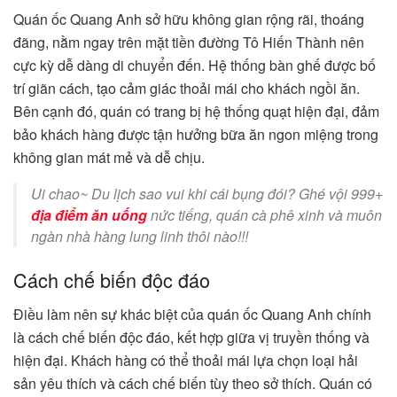
Quán ốc Quang Anh sở hữu không gian rộng rãi, thoáng
đãng, nằm ngay trên mặt tiền đường Tô Hiến Thành nên
cực kỳ dễ dàng di chuyển đến. Hệ thống bàn ghế được bố
trí giãn cách, tạo cảm giác thoải mái cho khách ngồi ăn.
Bên cạnh đó, quán có trang bị hệ thống quạt hiện đại, đảm
bảo khách hàng được tận hưởng bữa ăn ngon miệng trong
không gian mát mẻ và dễ chịu.
Ui chao~ Du lịch sao vui khi cái bụng đói? Ghé vội 999+
địa điểm ăn uống
nức tiếng, quán cà phê xinh và muôn
ngàn nhà hàng lung linh thôi nào!!!
Cách chế biến độc đáo
Điều làm nên sự khác biệt của quán ốc Quang Anh chính
là cách chế biến độc đáo, kết hợp giữa vị truyền thống và
hiện đại. Khách hàng có thể thoải mái lựa chọn loại hải
sản yêu thích và cách chế biến tùy theo sở thích. Quán có