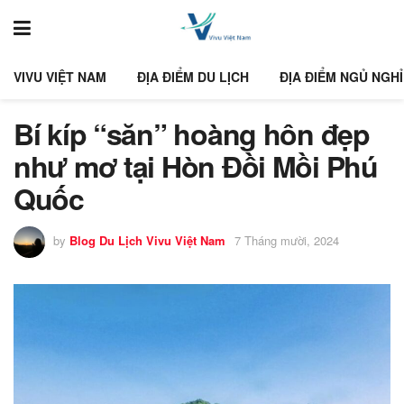
VIVU VIỆT NAM
ĐỊA ĐIỂM DU LỊCH
ĐỊA ĐIỂM NGỦ NGHỈ
Bí kíp “săn” hoàng hôn đẹp
như mơ tại Hòn Đồi Mồi Phú
Quốc
by
Blog Du Lịch Vivu Việt Nam
7 Tháng mười, 2024