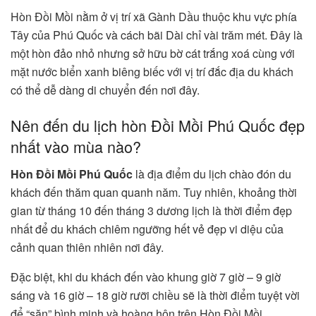
Hòn Đồi Mồi nằm ở vị trí xã Gành Dầu thuộc khu vực phía
Tây của Phú Quốc và cách bãi Dài chỉ vài trăm mét. Đây là
một hòn đảo nhỏ nhưng sở hữu bờ cát trắng xoá cùng với
mặt nước biển xanh biêng biếc với vị trí đắc địa du khách
có thể dễ dàng di chuyển đến nơi đây.
Nên đến du lịch hòn Đồi Mồi Phú Quốc đẹp
nhất vào mùa nào?
Hòn Đồi Mồi Phú Quốc
là địa điểm du lịch chào đón du
khách đến thăm quan quanh năm. Tuy nhiên, khoảng thời
gian từ tháng 10 đến tháng 3 dương lịch là thời điểm đẹp
nhất để du khách chiêm ngưỡng hết vẻ đẹp vi diệu của
cảnh quan thiên nhiên nơi đây.
Đặc biệt, khi du khách đến vào khung giờ 7 giờ – 9 giờ
sáng và 16 giờ – 18 giờ rưỡi chiều sẽ là thời điểm tuyệt vời
để “săn” bình minh và hoàng hôn trên Hòn Đồi Mồi.