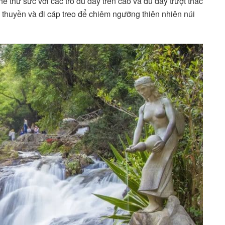
ể thử sức với các trò đu dây trên cao và đu dây trượt thác
thuyền và đi cáp treo để chiêm ngưỡng thiên nhiên núi