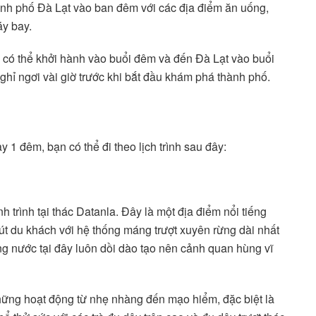
ành phố Đà Lạt vào ban đêm với các địa điểm ăn uống,
y bay.
 có thể khởi hành vào buổi đêm và đến Đà Lạt vào buổi
ghỉ ngơi vài giờ trước khi bắt đầu khám phá thành phố.
ày 1 đêm, bạn có thể đi theo lịch trình sau đây:
 trình tại thác Datanla. Đây là một địa điểm nổi tiếng
út du khách với hệ thống máng trượt xuyên rừng dài nhất
g nước tại đây luôn dồi dào tạo nên cảnh quan hùng vĩ
ững hoạt động từ nhẹ nhàng đến mạo hiểm, đặc biệt là