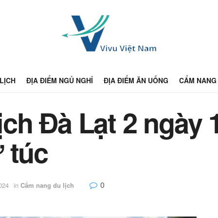
 LỊCH
ĐỊA ĐIỂM NGỦ NGHỈ
ĐỊA ĐIỂM ĂN UỐNG
CẨM NANG 
lịch Đà Lạt 2 ngày
 túc
0
024
in
Cẩm nang du lịch