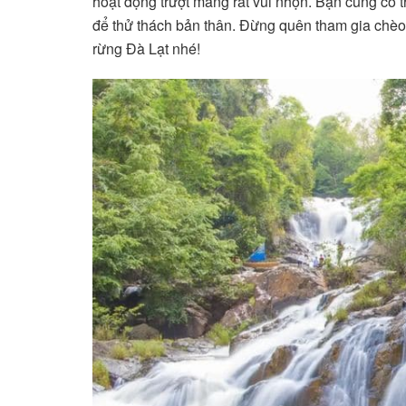
hoạt động trượt máng rất vui nhộn. Bạn cũng có th
để thử thách bản thân. Đừng quên tham gia chèo 
rừng Đà Lạt nhé!