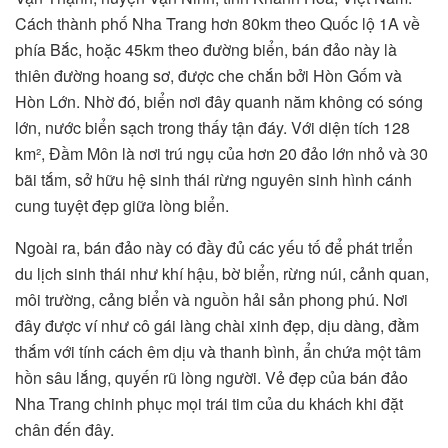
Cách thành phố Nha Trang hơn 80km theo Quốc lộ 1A về
phía Bắc, hoặc 45km theo đường biển, bán đảo này là
thiên đường hoang sơ, được che chắn bởi Hòn Gốm và
Hòn Lớn. Nhờ đó, biển nơi đây quanh năm không có sóng
lớn, nước biển sạch trong thấy tận đáy. Với diện tích 128
km², Đầm Môn là nơi trú ngụ của hơn 20 đảo lớn nhỏ và 30
bãi tắm, sở hữu hệ sinh thái rừng nguyên sinh hình cánh
cung tuyệt đẹp giữa lòng biển.
Ngoài ra, bán đảo này có đầy đủ các yếu tố để phát triển
du lịch sinh thái như khí hậu, bờ biển, rừng núi, cảnh quan,
môi trường, cảng biển và nguồn hải sản phong phú. Nơi
đây được ví như cô gái làng chài xinh đẹp, dịu dàng, đằm
thắm với tính cách êm dịu và thanh bình, ẩn chứa một tâm
hồn sâu lắng, quyến rũ lòng người. Vẻ đẹp của bán đảo
Nha Trang chinh phục mọi trái tim của du khách khi đặt
chân đến đây.