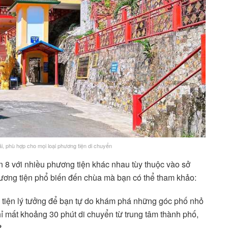
, phù hợp cho mọi loại phương tiện di chuyển
8 với nhiều phương tiện khác nhau tùy thuộc vào sở
ương tiện phổ biến đến chùa mà bạn có thể tham khảo:
tiện lý tưởng để bạn tự do khám phá những góc phố nhỏ
ỉ mất khoảng 30 phút di chuyển từ trung tâm thành phố,
t