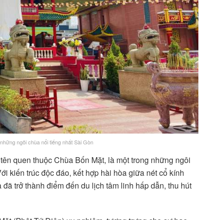
những ngôi chùa nổi tiếng nhất Sài Gòn
 tên quen thuộc Chùa Bốn Mặt, là một trong những ngôi
ới kiến trúc độc đáo, kết hợp hài hòa giữa nét cổ kính
 đã trở thành điểm đến du lịch tâm linh hấp dẫn, thu hút