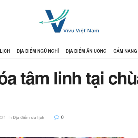
 LỊCH
ĐỊA ĐIỂM NGỦ NGHỈ
ĐỊA ĐIỂM ĂN UỐNG
CẨM NANG 
óa tâm linh tại ch
0
024
in
Địa điểm du lịch