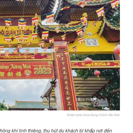
Khám phá chùa Sùng Chính Sài Gòn
ông khí linh thiêng, thu hút du khách từ khắp nơi đến