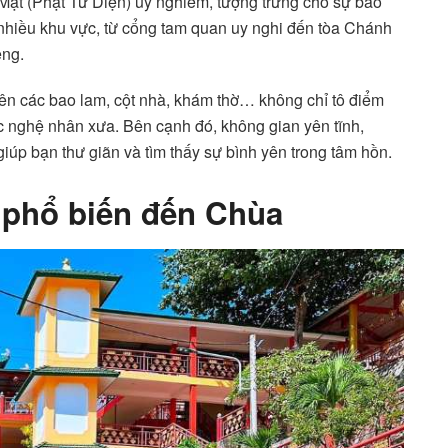
Mặt (Phật Tứ Diện) uy nghiêm, tượng trưng cho sự bao
 nhiều khu vực, từ cổng tam quan uy nghi đến tòa Chánh
êng.
rên các bao lam, cột nhà, khám thờ… không chỉ tô điểm
c nghệ nhân xưa. Bên cạnh đó, không gian yên tĩnh,
iúp bạn thư giãn và tìm thấy sự bình yên trong tâm hồn.
 phổ biến đến Chùa