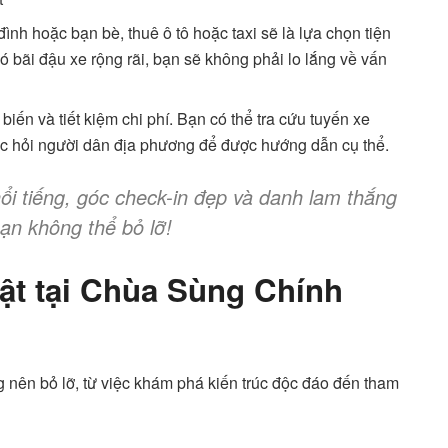
ình hoặc bạn bè, thuê ô tô hoặc taxi sẽ là lựa chọn tiện
ó bãi đậu xe rộng rãi, bạn sẽ không phải lo lắng về vấn
iến và tiết kiệm chi phí. Bạn có thể tra cứu tuyến xe
ặc hỏi người dân địa phương để được hướng dẫn cụ thể.
ổi tiếng, góc check-in đẹp và danh lam thắng
ạn không thể bỏ lỡ!
ật tại Chùa Sùng Chính
 nên bỏ lỡ, từ việc khám phá kiến trúc độc đáo đến tham