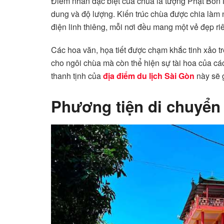
Điểm nhấn đặc biệt của chùa là tượng Phật Bốn 
dung và độ lượng. Kiến trúc chùa được chia làm
điện linh thiêng, mỗi nơi đều mang một vẻ đẹp ri
Các hoa văn, họa tiết được chạm khắc tinh xảo t
cho ngôi chùa mà còn thể hiện sự tài hoa của cá
thanh tịnh của
địa điểm du lịch Sài Gòn
này sẽ g
Phương tiện di chuyển