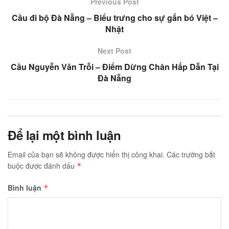
Previous Post
Cầu đi bộ Đà Nẵng – Biểu trưng cho sự gắn bó Việt –
Nhật
Next Post
Cầu Nguyễn Văn Trỗi – Điểm Dừng Chân Hấp Dẫn Tại
Đà Nẵng
Để lại một bình luận
Email của bạn sẽ không được hiển thị công khai.
Các trường bắt
buộc được đánh dấu
*
Bình luận
*