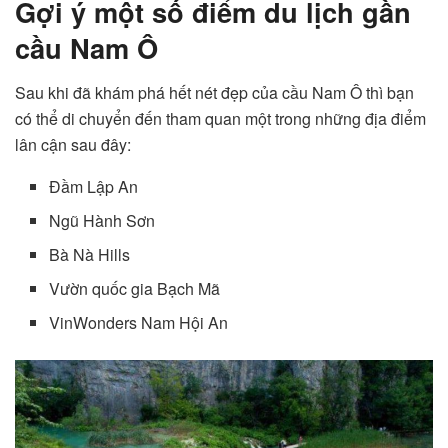
Gợi ý một số điểm du lịch gần
cầu Nam Ô
Sau khi đã khám phá hết nét đẹp của cầu Nam Ô thì bạn
có thể di chuyển đến tham quan một trong những địa điểm
lân cận sau đây:
Đầm Lập An
Ngũ Hành Sơn
Bà Nà Hills
Vườn quốc gia Bạch Mã
VinWonders Nam Hội An