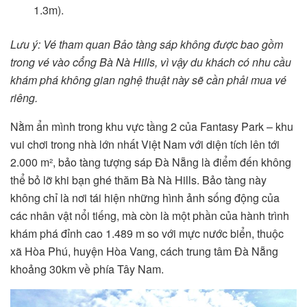
1.3m).
Lưu ý: Vé tham quan Bảo tàng sáp không được bao gồm
trong vé vào cổng Bà Nà Hills, vì vậy du khách có nhu cầu
khám phá không gian nghệ thuật này sẽ cần phải mua vé
riêng.
Nằm ẩn mình trong khu vực tầng 2 của Fantasy Park – khu
vui chơi trong nhà lớn nhất Việt Nam với diện tích lên tới
2.000 m², bảo tàng tượng sáp Đà Nẵng là điểm đến không
thể bỏ lỡ khi bạn ghé thăm Bà Nà Hills. Bảo tàng này
không chỉ là nơi tái hiện những hình ảnh sống động của
các nhân vật nổi tiếng, mà còn là một phần của hành trình
khám phá đỉnh cao 1.489 m so với mực nước biển, thuộc
xã Hòa Phú, huyện Hòa Vang, cách trung tâm Đà Nẵng
khoảng 30km về phía Tây Nam.