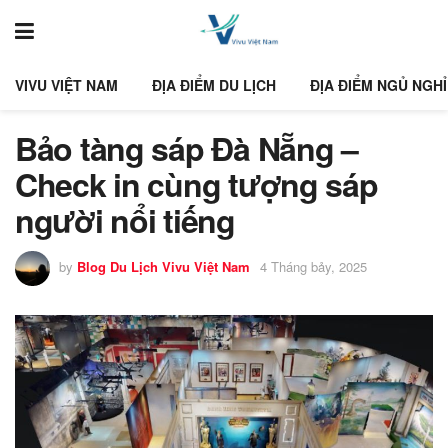
VIVU VIỆT NAM
ĐỊA ĐIỂM DU LỊCH
ĐỊA ĐIỂM NGỦ NGHỈ
Bảo tàng sáp Đà Nẵng –
Check in cùng tượng sáp
người nổi tiếng
by
Blog Du Lịch Vivu Việt Nam
4 Tháng bảy, 2025