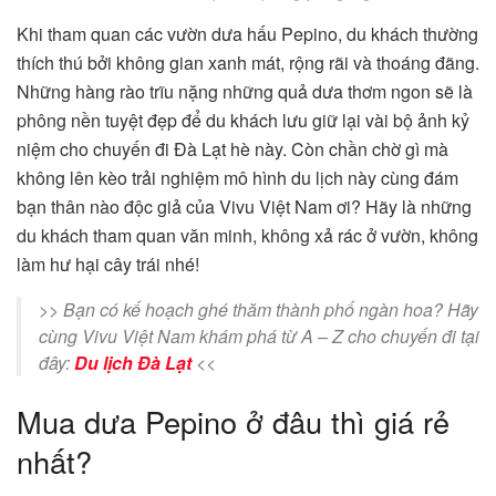
Khi tham quan các vườn dưa hấu Pepino, du khách thường
thích thú bởi không gian xanh mát, rộng rãi và thoáng đãng.
Những hàng rào trĩu nặng những quả dưa thơm ngon sẽ là
phông nền tuyệt đẹp để du khách lưu giữ lại vài bộ ảnh kỷ
niệm cho chuyến đi Đà Lạt hè này. Còn chần chờ gì mà
không lên kèo trải nghiệm mô hình du lịch này cùng đám
bạn thân nào độc giả của Vivu Việt Nam ơi? Hãy là những
du khách tham quan văn minh, không xả rác ở vườn, không
làm hư hại cây trái nhé!
>> Bạn có kế hoạch ghé thăm thành phố ngàn hoa? Hãy
cùng Vivu Việt Nam khám phá từ A – Z cho chuyến đi tại
đây:
Du lịch Đà Lạt
<<
Mua dưa Pepino ở đâu thì giá rẻ
nhất?