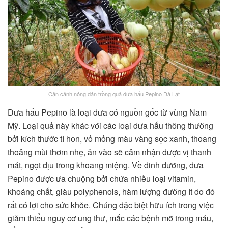
Cận cảnh nông dân trồng quả dưa hấu Pepino Đà Lạt
Dưa hấu Pepino là loại dưa có nguồn gốc từ vùng Nam
Mỹ. Loại quả này khác với các loại dưa hấu thông thường
bởi kích thước tí hon, vỏ mỏng màu vàng sọc xanh, thoang
thoảng mùi thơm nhẹ, ăn vào sẽ cảm nhận được vị thanh
mát, ngọt dịu trong khoang miệng. Về dinh dưỡng, dưa
Pepino được ưa chuộng bởi chứa nhiều loại vitamin,
khoáng chất, giàu polyphenols, hàm lượng đường ít do đó
rất có lợi cho sức khỏe. Chúng đặc biệt hữu ích trong việc
giảm thiểu nguy cơ ung thư, mắc các bệnh mỡ trong máu,