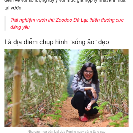
tại vườn.
Trải nghiệm vườn thú Zoodoo Đà Lạt: thiên đường cực
đáng yêu
Là địa điểm chụp hình “sống ảo” đẹp
Nhu cầu mua bán loại dưa Pepino ngày càng tăng cao