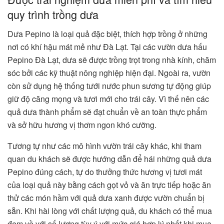
quy trình trồng dưa
Dưa Pepino là loại quả đặc biệt, thích hợp trồng ở những
nơi có khí hậu mát mẻ như Đà Lạt. Tại các vườn dưa hấu
Pepino Đà Lạt, dưa sẽ được trồng trọt trong nhà kính, chăm
sóc bởi các kỹ thuật nông nghiệp hiện đại. Ngoài ra, vườn
còn sử dụng hệ thống tưới nước phun sương tự động giúp
giữ độ căng mọng và tươi mới cho trái cây. Vì thế nên các
quả dưa thành phẩm sẽ đạt chuẩn về an toàn thực phẩm
và sở hữu hương vị thơm ngon khó cưỡng.
Tương tự như các mô hình vườn trái cây khác, khi tham
quan du khách sẽ được hướng dẫn để hái những quả dưa
Pepino đúng cách, tự do thưởng thức hương vị tươi mát
của loại quả này bằng cách gọt vỏ và ăn trực tiếp hoặc ăn
thử các món hầm với quả dưa xanh được vườn chuẩn bị
sẵn. Khi hài lòng với chất lượng quả, du khách có thể mua
đem về với số lượng tùy ý với mức giá hợp lý nhất khi mua