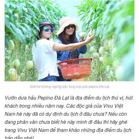
Giới trẻ không ngừng săn lùng loại quả pepino Đà Lạt
Vườn dưa hấu Pepino Đà Lạt là địa điểm du lịch thú vị, hút
khách trong nhiều năm nay. Các độc giả của Vivu Việt
Nam hè này đã có dự định du lịch ở đâu chưa? Nếu còn
đang phân vân chưa biết hè này mình đi đâu thì hãy ghé
trang Vivu Việt Nam để tham khảo những địa điểm du lịch
hấp dẫn nhé!