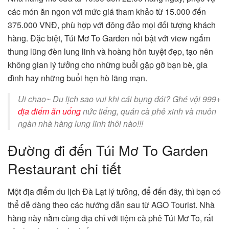
các món ăn ngon với mức giá tham khảo từ 15.000 đến
375.000 VNĐ, phù hợp với đông đảo mọi đối tượng khách
hàng. Đặc biệt, Túi Mơ To Garden nổi bật với view ngắm
thung lũng đèn lung linh và hoàng hôn tuyệt đẹp, tạo nên
không gian lý tưởng cho những buổi gặp gỡ bạn bè, gia
đình hay những buổi hẹn hò lãng mạn.
Ui chao~ Du lịch sao vui khi cái bụng đói? Ghé vội 999+
địa điểm ăn uống
nức tiếng, quán cà phê xinh và muôn
ngàn nhà hàng lung linh thôi nào!!!
Đường đi đến Túi Mơ To Garden
Restaurant chi tiết
Một địa điểm du lịch Đà Lạt lý tưởng, để đến đây, thì bạn có
thể dễ dàng theo các hướng dẫn sau từ AGO Tourist. Nhà
hàng này nằm cùng địa chỉ với tiệm cà phê Túi Mơ To, rất