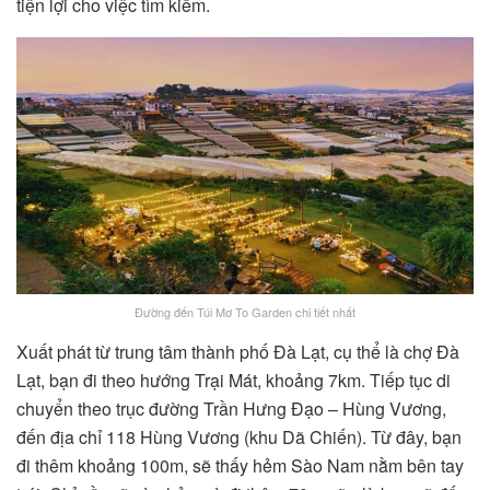
tiện lợi cho việc tìm kiếm.
Đường đến Túi Mơ To Garden chi tiết nhất
Xuất phát từ trung tâm thành phố Đà Lạt, cụ thể là chợ Đà
Lạt, bạn đi theo hướng Trại Mát, khoảng 7km. Tiếp tục di
chuyển theo trục đường Trần Hưng Đạo – Hùng Vương,
đến địa chỉ 118 Hùng Vương (khu Dã Chiến). Từ đây, bạn
đi thêm khoảng 100m, sẽ thấy hẻm Sào Nam nằm bên tay