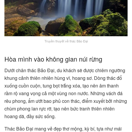
Truyền thuyết về thác Bảo Đại
Hòa mình vào không gian núi rừng
Dưới chân thác Bảo Đại, du khách sẽ được chiêm ngưỡng
khung cảnh thiên nhiên hùng vĩ, hoang sơ. Dòng thác đổ
xuống cuồn cuộn, tung bọt trắng xóa, tạo nên âm thanh
rầm rộ vang vọng cả một vùng non nước. Những vách đá
rêu phong, ẩm ướt bao phủ con thác, điểm xuyết bởi những
chùm phong lan rực rỡ, tạo nên bức tranh thiên nhiên
hoang dã, đầy sức sống.
Thác Bảo Đại mang vẻ đẹp thơ mộng, kỳ bí, tựa như mái