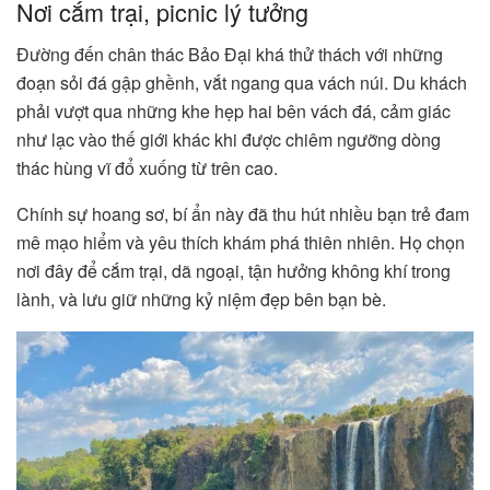
Nơi cắm trại, picnic lý tưởng
Đường đến chân thác Bảo Đại khá thử thách với những
đoạn sỏi đá gập ghềnh, vắt ngang qua vách núi. Du khách
phải vượt qua những khe hẹp hai bên vách đá, cảm giác
như lạc vào thế giới khác khi được chiêm ngưỡng dòng
thác hùng vĩ đổ xuống từ trên cao.
Chính sự hoang sơ, bí ẩn này đã thu hút nhiều bạn trẻ đam
mê mạo hiểm và yêu thích khám phá thiên nhiên. Họ chọn
nơi đây để cắm trại, dã ngoại, tận hưởng không khí trong
lành, và lưu giữ những kỷ niệm đẹp bên bạn bè.