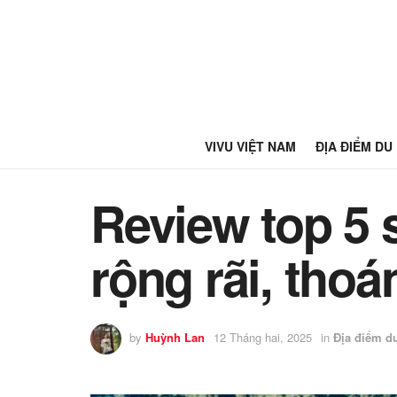
VIVU VIỆT NAM
ĐỊA ĐIỂM DU
Review top 5 s
rộng rãi, tho
by
Huỳnh Lan
12 Tháng hai, 2025
in
Địa điểm du