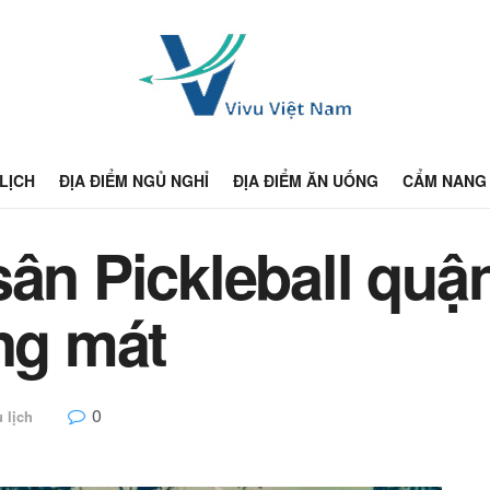
 LỊCH
ĐỊA ĐIỂM NGỦ NGHỈ
ĐỊA ĐIỂM ĂN UỐNG
CẨM NANG 
ân Pickleball quận
áng mát
0
 lịch