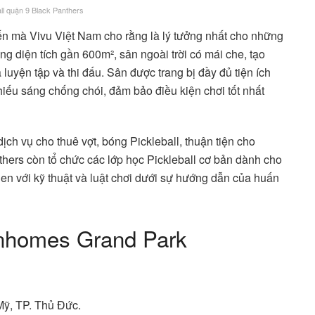
ll quận 9 Black Panthers
ến mà Vivu Việt Nam cho rằng là lý tưởng nhất cho những
ng diện tích gần 600m², sân ngoài trời có mái che, tạo
 luyện tập và thi đấu. Sân được trang bị đầy đủ tiện ích
hiếu sáng chống chói, đảm bảo điều kiện chơi tốt nhất
ch vụ cho thuê vợt, bóng Pickleball, thuận tiện cho
thers còn tổ chức các lớp học Pickleball cơ bản dành cho
n với kỹ thuật và luật chơi dưới sự hướng dẫn của huấn
inhomes Grand Park
ỹ, TP. Thủ Đức.