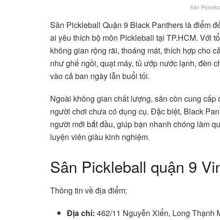
Sân Pickleba
Sân Pickleball Quận 9 Black Panthers là điểm đ
ai yêu thích bộ môn Pickleball tại TP.HCM. Với tổ
không gian rộng rãi, thoáng mát, thích hợp cho cả
như ghế ngồi, quạt máy, tủ ướp nước lạnh, đèn c
vào cả ban ngày lẫn buổi tối.
Ngoài không gian chất lượng, sân còn cung cấp dị
người chơi chưa có dụng cụ. Đặc biệt, Black Pan
người mới bắt đầu, giúp bạn nhanh chóng làm que
luyện viên giàu kinh nghiệm.
Sân Pickleball quận 9 V
Thông tin về địa điểm:
Địa chỉ:
462/11 Nguyễn Xiển, Long Thạnh M