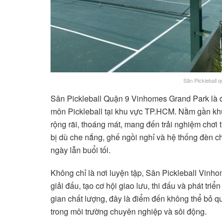
Sân Pickleball
Sân Pickleball Quận 9 Vinhomes Grand Park là đ
môn Pickleball tại khu vực TP.HCM. Nằm gần kh
rộng rãi, thoáng mát, mang đến trải nghiệm chơi 
bị dù che nắng, ghế ngồi nghỉ và hệ thống đèn ch
ngày lẫn buổi tối.
Không chỉ là nơi luyện tập, Sân Pickleball Vinh
giải đấu, tạo cơ hội giao lưu, thi đấu và phát tri
gian chất lượng, đây là điểm đến không thể bỏ 
trong môi trường chuyên nghiệp và sôi động.