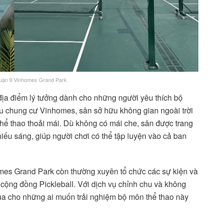
 quận 9 Vinhomes Grand Park
ịa điểm lý tưởng dành cho những người yêu thích bộ
u chung cư Vinhomes, sân sở hữu không gian ngoài trời
thể thao thoải mái. Dù không có mái che, sân được trang
iếu sáng, giúp người chơi có thể tập luyện vào cả ban
omes Grand Park còn thường xuyên tổ chức các sự kiện và
ển cộng đồng Pickleball. Với dịch vụ chỉnh chu và không
qua cho những ai muốn trải nghiệm bộ môn thể thao này