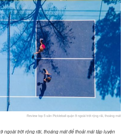
Review top 5 sân Pickleball quận 9 ngoài trời rộng rãi, thoáng mát
 ngoài trời rộng rãi, thoáng mát để thoải mái tập luyện