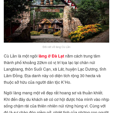
Đôi nét về làng Cù Lần
Cù Lần là một ngôi
làng ở Đà Lạt
nằm cách trung tâm
thành phố khoảng 22km có vị trí tọa lạc tại chân núi
Langbiang, thôn Suối Cạn, xã Lát, huyện Lạc Dương, tỉnh
Lâm Đồng. Địa danh này có diện tích rộng 30 hecta và
thuộc sở hữu của người dân tộc K’Ho.
Ngôi làng mang một vẻ đẹp rất hoang sơ và thuần khiết.
Khi đến đây du khách sẽ có cơ hội được hòa mình vào nhịp
sống chậm rãi của thiên nhiên núi rừng hùng vĩ. Cùng với
đó là sự chào đón niềm nở, nhiệt tình của những con người