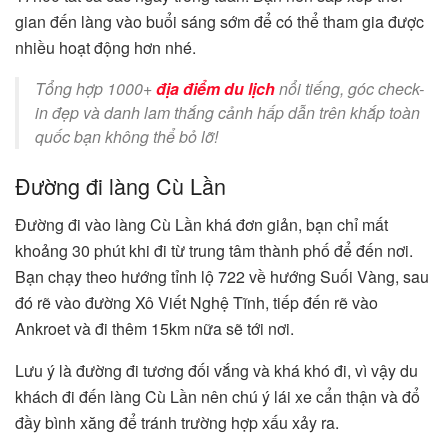
gian đến làng vào buổi sáng sớm để có thể tham gia được
nhiều hoạt động hơn nhé.
Tổng hợp 1000+
địa điểm du lịch
nổi tiếng, góc check-
in đẹp và danh lam thắng cảnh hấp dẫn trên khắp toàn
quốc bạn không thể bỏ lỡ!
Đường đi làng Cù Lần
Đường đi vào làng Cù Lần khá đơn giản, bạn chỉ mất
khoảng 30 phút khi đi từ trung tâm thành phố để đến nơi.
Bạn chạy theo hướng tỉnh lộ 722 về hướng Suối Vàng, sau
đó rẽ vào đường Xô Viết Nghệ Tĩnh, tiếp đến rẽ vào
Ankroet và đi thêm 15km nữa sẽ tới nơi.
Lưu ý là đường đi tương đối vắng và khá khó đi, vì vậy du
khách đi đến làng Cù Lần nên chú ý lái xe cẩn thận và đổ
đầy bình xăng để tránh trường hợp xấu xảy ra.