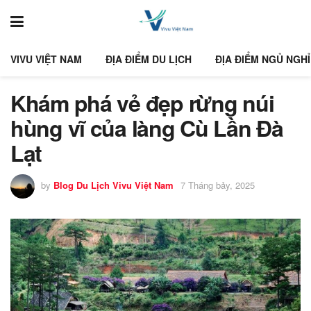
VIVU VIỆT NAM
ĐỊA ĐIỂM DU LỊCH
ĐỊA ĐIỂM NGỦ NGHỈ
Khám phá vẻ đẹp rừng núi
hùng vĩ của làng Cù Lần Đà
Lạt
by
Blog Du Lịch Vivu Việt Nam
7 Tháng bảy, 2025