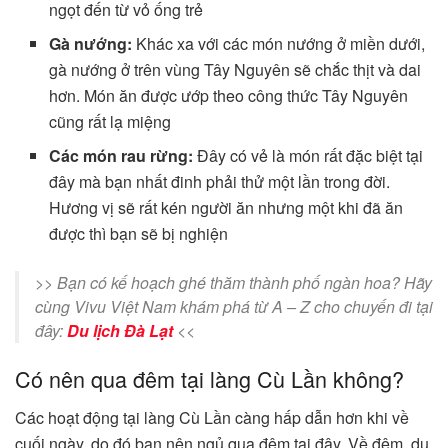
ngọt đến từ vỏ ống trẻ
Gà nướng:
Khác xa với các món nướng ở miền dưới,
gà nướng ở trên vùng Tây Nguyên sẽ chắc thịt và dai
hơn. Món ăn được ướp theo công thức Tây Nguyên
cũng rất lạ miệng
Các món rau rừng:
Đây có vẻ là món rất đặc biệt tại
đây mà bạn nhất đinh phải thử một lần trong đời.
Hương vị sẽ rất kén người ăn nhưng một khi đã ăn
được thì bạn sẽ bị nghiện
>> Bạn có kế hoạch ghé thăm thành phố ngàn hoa? Hãy
cùng Vivu Việt Nam khám phá từ A – Z cho chuyến đi tại
đây:
Du lịch Đà Lạt
<<
Có nên qua đêm tại làng Cù Lần không?
Các hoạt động tại làng Cù Lần càng hấp dẫn hơn khi về
cuối ngày, do đó bạn nên ngủ qua đêm tại đây. Về đêm, du