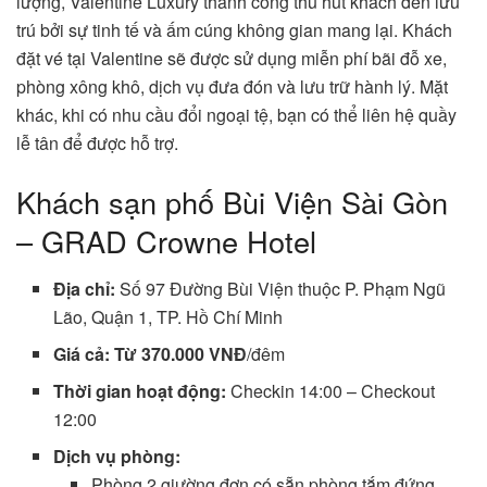
lượng, Valentine Luxury thành công thu hút khách đến lưu
trú bởi sự tinh tế và ấm cúng không gian mang lại. Khách
đặt vé tại Valentine sẽ được sử dụng miễn phí bãi đỗ xe,
phòng xông khô, dịch vụ đưa đón và lưu trữ hành lý. Mặt
khác, khi có nhu cầu đổi ngoại tệ, bạn có thể liên hệ quầy
lễ tân để được hỗ trợ.
Khách sạn phố Bùi Viện Sài Gòn
– GRAD Crowne Hotel
Địa chỉ:
Số 97 Đường Bùi Viện thuộc P. Phạm Ngũ
Lão, Quận 1, TP. Hồ Chí Minh
Giá cả: Từ 370.000 VNĐ
/đêm
Thời gian hoạt động:
Checkin 14:00 – Checkout
12:00
Dịch vụ phòng:
Phòng 2 giường đơn có sẵn phòng tắm đứng