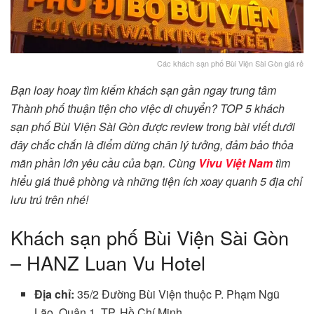
Các khách sạn phố Bùi Viện Sài Gòn giá rẻ
Bạn loay hoay tìm kiếm khách sạn gần ngay trung tâm
Thành phố thuận tiện cho việc di chuyển? TOP 5 khách
sạn phố Bùi Viện Sài Gòn được review trong bài viết dưới
đây chắc chắn là điểm dừng chân lý tưởng, đảm bảo thỏa
mãn phần lớn yêu cầu của bạn. Cùng
Vivu Việt Nam
tìm
hiểu giá thuê phòng và những tiện ích xoay quanh 5 địa chỉ
lưu trú trên nhé!
Khách sạn phố Bùi Viện Sài Gòn
– HANZ Luan Vu Hotel
Địa chỉ:
35/2 Đường Bùi Viện thuộc P. Phạm Ngũ
Lão, Quận 1, TP. Hồ Chí Minh