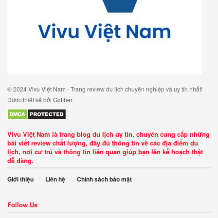
© 2024
Vivu Việt Nam
- Trang review du lịch chuyên nghiệp và uy tín nhất!
Được thiết kế bởi
Gofiber
.
Vivu Việt Nam là trang blog du lịch uy tín, chuyên cung cấp những
bài viết review chất lượng, đầy đủ thông tin về các địa điểm du
lịch, nơi cư trú và thông tin liên quan giúp bạn lên kế hoạch thật
dễ dàng.
Giới thiệu
Liên hệ
Chính sách bảo mật
Follow Us