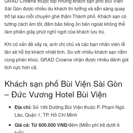
GRAD Crowne thuộc top những khách sạn phố Bùi Viện
Sài Gòn được nhiều du khách tin tưởng và sẵn sàng quay
trở lại sau mỗi chuyến ghé thăm Thành phố. Khách sạn có
tường cách âm tốt, đảm bảo tiếng ồn bên ngoài không thể
làm phiền giây phút nghỉ ngơi của khách lưu trú.
Khi có vấn đề xảy ra, anh chị chủ và các bạn nhân viên lễ
tân sẽ hỗ trợ khách nhiệt tình. So với nhiều khách sạn nằm
cùng phân khúc, GRAD Crowne nhận được nhiều đánh giá
tích cực hơn cả.
Khách sạn phố Bùi Viện Sài Gòn
– Đức Vương Hotel Bùi Viện
Địa chỉ:
Số 195 Đường Bùi Viện thuộc P. Phạm Ngũ
Lão, Quận 1, TP. Hồ Chí Minh
Giá cả: Từ 600.000 VNĐ
/đêm (Miễn phí trẻ dưới 6
tuổi)