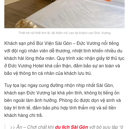
Thiết kế nội thất tinh tế, độ thẩm mỹ cao tại khách sạn Đức Vương
Khách sạn phố Bùi Viện Sài Gòn – Đức Vương nổi tiếng
với đội ngũ nhân viên dễ thương, nhiệt tình khiến nhiều du
khách hài lòng thỏa mãn. Quy trình xác nhận giấy tờ thủ tục
ở Đức Vương Hotel khá cẩn thận, đảm bảo sự an toàn và
bảo vệ thông tin cá nhân của khách lưu trú.
Tuy tọa lạc ngay cung đường nhộn nhịp nhất Sài Gòn,
khách sạn Đức Vương lại khá yên tĩnh, không bị tiếng ồn
bên ngoài làm ảnh hưởng. Phòng ốc được dọn vệ sinh và
bày trí tinh tế, đảm bảo phù hợp tính thẩm mỹ và số tiền
khách hàng chi trả.
>> Ăn – Chơi chất khi
du lịch Sài Gòn
với bộ sưu tập “ô