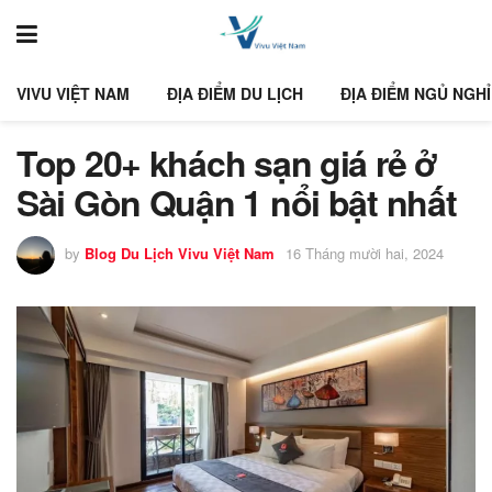
VIVU VIỆT NAM
ĐỊA ĐIỂM DU LỊCH
ĐỊA ĐIỂM NGỦ NGHỈ
Top 20+ khách sạn giá rẻ ở
Sài Gòn Quận 1 nổi bật nhất
by
Blog Du Lịch Vivu Việt Nam
16 Tháng mười hai, 2024