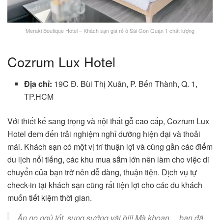
Meraki Boutique Hotel – Khách sạn giá rẻ ở Sài Gòn Quận 1 chất lượng
Cozrum Lux Hotel
Địa chỉ:
19C Đ. Bùi Thị Xuân, P. Bến Thành, Q. 1,
TP.HCM
Với thiết kế sang trọng và nội thất gỗ cao cấp, Cozrum Lux
Hotel đem đến trải nghiệm nghỉ dưỡng hiện đại và thoải
mái. Khách sạn có một vị trí thuận lợi và cũng gần các điểm
du lịch nổi tiếng, các khu mua sắm lớn nên làm cho việc di
chuyển của bạn trở nên dễ dàng, thuận tiện. Dịch vụ tự
check-in tại khách sạn cũng rất tiện lợi cho các du khách
muốn tiết kiệm thời gian.
Ăn no ngủ tốt, sung sướng vãi ò!!! Mà khoan… bạn đã