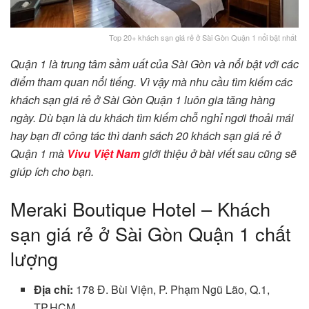
Top 20+ khách sạn giá rẻ ở Sài Gòn Quận 1 nổi bật nhất
Quận 1 là trung tâm sầm uất của Sài Gòn và nổi bật với các
điểm tham quan nổi tiếng. Vì vậy mà nhu cầu tìm kiếm các
khách sạn giá rẻ ở Sài Gòn Quận 1 luôn gia tăng hàng
ngày. Dù bạn là du khách tìm kiếm chỗ nghỉ ngơi thoải mái
hay bạn đi công tác thì danh sách 20 khách sạn giá rẻ ở
Quận 1 mà
Vivu Việt Nam
giới thiệu ở bài viết sau cũng sẽ
giúp ích cho bạn.
Meraki Boutique Hotel – Khách
sạn giá rẻ ở Sài Gòn Quận 1 chất
lượng
Địa chỉ:
178 Đ. Bùi Viện, P. Phạm Ngũ Lão, Q.1,
TP.HCM