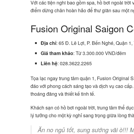
Với các tiện nghi bao gồm spa, hồ bơi ngoài trời
điểm dừng chân hoàn hảo để thư giãn sau một n
Fusion Original Saigon C
Địa chỉ
: 65 Đ. Lê Lợi, P. Bến Nghé, Quận 1,
Giá tham khảo
: Từ 3.300.000 VND/đêm
Liên hệ
: 028.3622.2265
Tọa lạc ngay trung tâm quận 1, Fusion Original
đáo với phong cách sáng tạo và dịch vụ cao cấp.
thoáng đãng và thiết kế tinh tế.
Khách sạn có hồ bơi ngoài trời, trung tâm thể dụ
lý tưởng cho một kỳ nghỉ sang trọng giữa lòng th
Ăn no ngủ tốt, sung sướng vãi ò!!