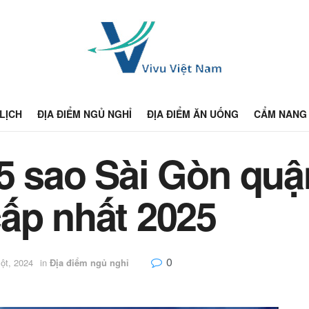
 LỊCH
ĐỊA ĐIỂM NGỦ NGHỈ
ĐỊA ĐIỂM ĂN UỐNG
CẨM NANG 
5 sao Sài Gòn quậ
ấp nhất 2025
0
ột, 2024
in
Địa điểm ngủ nghỉ