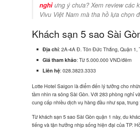
ưng ý chưa? Xem review các kh
nghỉ
Vivu Việt Nam mà tha hồ lựa chọn đ
Khách sạn 5 sao Sài Gòn
Địa chỉ
: 2A-4A Đ. Tôn Đức Thắng, Quận 1, 
Giá tham khảo
: Từ 5.000.000 VND/đêm
Liên hệ
:
028.3823.3333
Lotte Hotel Saigon là điểm đến lý tưởng cho nh
tầm nhìn ra sông Sài Gòn. Với 283 phòng nghỉ và
cung cấp nhiều dịch vụ hàng đầu như spa, trung
Từ khách sạn 5 sao Sài Gòn quận 1 này, du khác
tiếng và tận hưởng nhịp sống hiện đại của TP. H