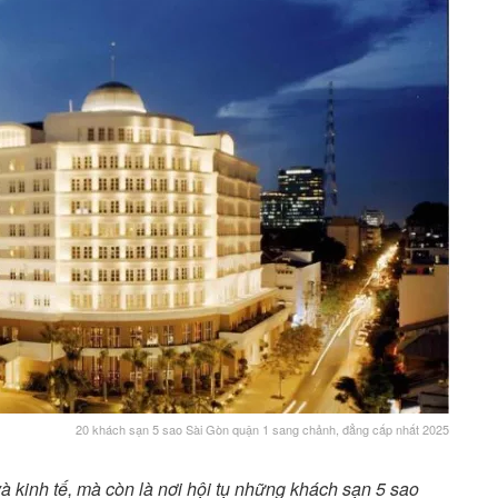
20 khách sạn 5 sao Sài Gòn quận 1 sang chảnh, đẳng cấp nhất 2025
à kinh tế, mà còn là nơi hội tụ những khách sạn 5 sao