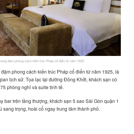
 mang đậm phong cách kiến trúc Pháp cổ điển từ năm 1925
 đậm phong cách kiến trúc Pháp cổ điển từ năm 1925, là
gian lịch sử. Tọa lạc tại đường Đồng Khởi, khách sạn có
5 phòng nghỉ và suite tinh tế.
uầy bar trên tầng thượng, khách sạn 5 sao Sài Gòn quận 1
rú sang trọng, hoài cổ ngay trung tâm thành phố.