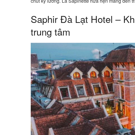
chút kỹ lưỡng. La Sapinette hứa hẹn mang đến tr
Saphir Đà Lạt Hotel – K
trung tâm