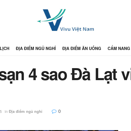
 LỊCH
ĐỊA ĐIỂM NGỦ NGHỈ
ĐỊA ĐIỂM ĂN UỐNG
CẨM NANG 
sạn 4 sao Đà Lạt v
0
5
in
Địa điểm ngủ nghỉ