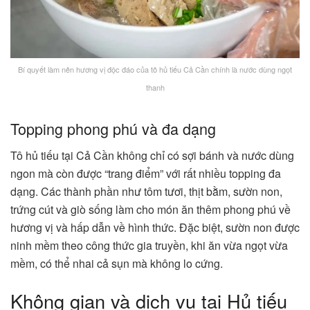
Bí quyết làm nên hương vị độc đáo của tô hủ tiếu Cả Cần chính là nước dùng ngọt
thanh
Topping phong phú và đa dạng
Tô hủ tiếu tại Cả Cần không chỉ có sợi bánh và nước dùng
ngon mà còn được “trang điểm” với rất nhiều topping đa
dạng. Các thành phần như tôm tươi, thịt bằm, sườn non,
trứng cút và giò sống làm cho món ăn thêm phong phú về
hương vị và hấp dẫn về hình thức​. Đặc biệt, sườn non được
ninh mềm theo công thức gia truyền, khi ăn vừa ngọt vừa
mềm, có thể nhai cả sụn mà không lo cứng​.
Không gian và dịch vụ tại Hủ tiếu