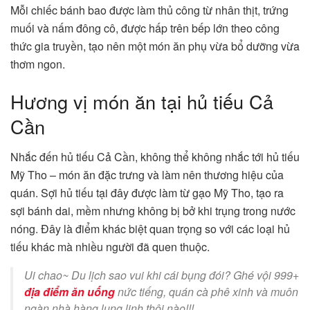
Mỗi chiếc bánh bao được làm thủ công từ nhân thịt, trứng
muối và nấm đông cô, được hấp trên bếp lớn theo công
thức gia truyền, tạo nên một món ăn phụ vừa bổ dưỡng vừa
thơm ngon.
Hương vị món ăn tại hủ tiếu Cả
Cần
Nhắc đến hủ tiếu Cả Cần, không thể không nhắc tới hủ tiếu
Mỹ Tho – món ăn đặc trưng và làm nên thương hiệu của
quán. Sợi hủ tiếu tại đây được làm từ gạo Mỹ Tho, tạo ra
sợi bánh dai, mềm nhưng không bị bở khi trụng trong nước
nóng. Đây là điểm khác biệt quan trọng so với các loại hủ
tiếu khác mà nhiều người đã quen thuộc.
Ui chao~ Du lịch sao vui khi cái bụng đói? Ghé vội 999+
địa điểm ăn uống
nức tiếng, quán cà phê xinh và muôn
ngàn nhà hàng lung linh thôi nào!!!