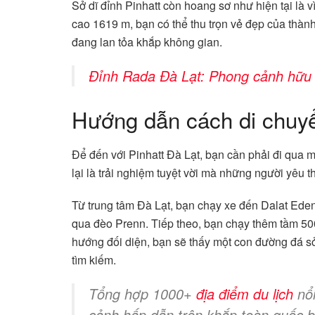
Sở dĩ đỉnh Pinhatt còn hoang sơ như hiện tại là v
cao 1619 m, bạn có thể thu trọn vẻ đẹp của thàn
đang lan tỏa khắp không gian.
Đỉnh Rada Đà Lạt: Phong cảnh hữu t
Hướng dẫn cách di chuyể
Để đến với Pinhatt Đà Lạt, bạn cần phải đi qua 
lại là trải nghiệm tuyệt vời mà những người yêu t
Từ trung tâm Đà Lạt, bạn chạy xe đến Dalat Ede
qua đèo Prenn. Tiếp theo, bạn chạy thêm tầm 50
hướng đối diện, bạn sẽ thấy một con đường đá sỏ
tìm kiếm.
Tổng hợp 1000+
địa điểm du lịch
nổi
cảnh hấp dẫn trên khắp toàn quốc b