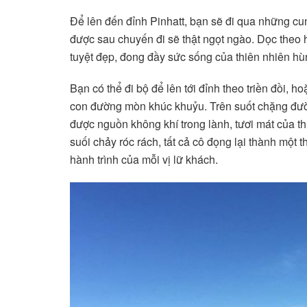
Để lên đến đỉnh Pinhatt, bạn sẽ đi qua những c
được sau chuyến đi sẽ thật ngọt ngào. Dọc theo
tuyệt đẹp, đong đầy sức sống của thiên nhiên hù
Bạn có thể đi bộ để lên tới đỉnh theo triền đồi,
con đường mòn khúc khuỷu. Trên suốt chặng đư
được nguồn không khí trong lành, tươi mát của thi
suối chảy róc rách, tất cả cô đọng lại thành một 
hành trình của mỗi vị lữ khách.