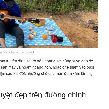
ng để chinh phục đỉnh Pinhatt
n từ trên đỉnh sẽ trở nên hoang sơ, hùng vĩ và đẹp đẽ
để săn mây và ngắm hoàng hôn, hoặc ghé thăm vào buổi
 lịm sau kia đồi, nhường chỗ cho màn đêm xâm lấn mọi
yệt đẹp trên đường chinh