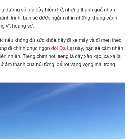
ung đường sỏi đá đầy hiểm trở, nhưng thành quả nhận
 hành trình, bạn sẽ được ngắm nhìn những khung cảnh
ng vĩ, hoang sơ.
 hoặc nếu không đủ sức khỏe hãy đi xe máy và đi men theo
ờng đi chinh phục ngọn
đồi Đà Lạt
này, bạn sẽ cảm nhận
ên nhiên. Tiếng chim hót, tiếng lá cây xào xạc, xa xa là
thứ âm thanh của núi rừng, để rồi vang vọng mãi trong