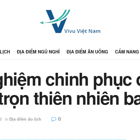
 LỊCH
ĐỊA ĐIỂM NGỦ NGHỈ
ĐỊA ĐIỂM ĂN UỐNG
CẨM NANG 
ghiệm chinh phục 
rọn thiên nhiên ba
0
5
in
Địa điểm du lịch