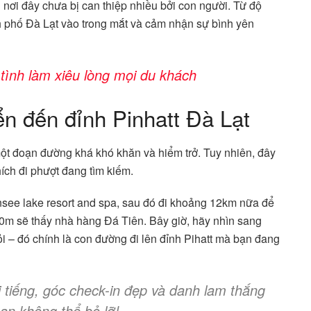
ì nơi đây chưa bị can thiệp nhiều bởi con người. Từ độ
h phố Đà Lạt vào trong mắt và cảm nhận sự bình yên
ình làm xiêu lòng mọi du khách
n đến đỉnh Pinhatt Đà Lạt
một đoạn đường khá khó khăn và hiểm trở. Tuy nhiên, đây
hích đi phượt đang tìm kiếm.
nsee lake resort and spa, sau đó đi khoảng 12km nữa để
0m sẽ thấy nhà hàng Đá Tiên. Bây giờ, hãy nhìn sang
i – đó chính là con đường đi lên đỉnh Pihatt mà bạn đang
 tiếng, góc check-in đẹp và danh lam thắng
ạn không thể bỏ lỡ!