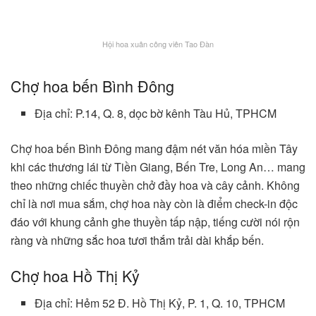
Hội hoa xuân công viên Tao Đàn
Chợ hoa bến Bình Đông
Địa chỉ: P.14, Q. 8, dọc bờ kênh Tàu Hủ, TPHCM
Chợ hoa bến Bình Đông mang đậm nét văn hóa miền Tây
khi các thương lái từ Tiền Giang, Bến Tre, Long An… mang
theo những chiếc thuyền chở đầy hoa và cây cảnh. Không
chỉ là nơi mua sắm, chợ hoa này còn là điểm check-in độc
đáo với khung cảnh ghe thuyền tấp nập, tiếng cười nói rộn
ràng và những sắc hoa tươi thắm trải dài khắp bến.
Chợ hoa Hồ Thị Kỷ
Địa chỉ: Hẻm 52 Đ. Hồ Thị Kỷ, P. 1, Q. 10, TPHCM