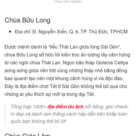
Chùa Vĩnh Nghiêm
Chùa Bửu Long
Địa chỉ: Đ. Nguyễn Xiển, Q. 9, TP. Thủ Đức, TPHCM
Được mệnh danh là “tiểu Thái Lan giữa lòng Sài Gòn”,
chùa Bửu Long sở hữu lối kiến trúc ấn tượng lấy cảm hứng
từ các ngôi chùa Thái Lan. Ngọn bảo tháp Gotama Cetiya
sừng sững giữa nền trời cùng những tháp nhỏ bằng đồng
bao quanh tạo nên một khung cảnh hùng vĩ và độc đáo.
Đây là địa điểm chơi Tết ở Sài Gòn không thể bỏ qua cho
những ai yêu thích sự mới lạ trong dịp Tết.
Tổng hợp 1000+
địa điểm du lịch
nổi tiếng, góc check-
in đẹp và danh lam thắng cảnh hấp dẫn trên khắp toàn
quốc bạn không thể bỏ lỡ!
Chùa Giác Lâm