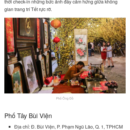
thời check-in những bức ảnh đầy cảm hứng giữa không
gian trang trí Tết rực rỡ.
Phố Ông Đồ
Phố Tây Bùi Viện
Địa chỉ: Đ. Bùi Viện, P. Phạm Ngũ Lão, Q. 1, TPHCM