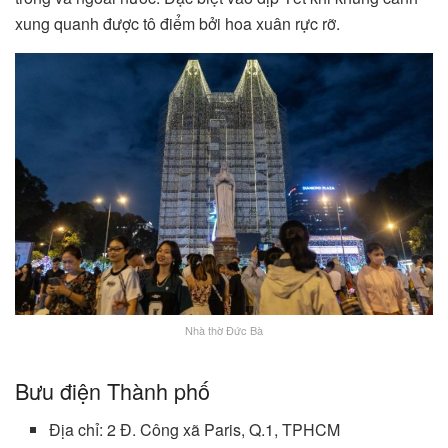
xung quanh được tô điểm bởi hoa xuân rực rỡ.
Nhà thờ Đức Bà
Bưu điện Thành phố
Địa chỉ: 2 Đ. Công xã Paris, Q.1, TPHCM