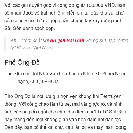
Với các gói quyên góp vì cộng đồng từ 100.000 VNĐ, bạn
sẽ nhận được vé trải nghiệm miễn phí tại các khu vui chơi
của công viên. Từ đó góp phần chung tay xây dựng một
Sài Gòn xanh sạch đẹp.
Ăn – Chơi chất khi
du lịch Sài Gòn
với bộ sưu tập “ô mê
ly” từ Vivu Việt Nam
Phố Ông Đồ
Địa chỉ: Tại Nhà Văn hóa Thanh Niên, Đ. Phạm Ngọc
Thạch, Q. 1, TPHCM
Phố Ông Đồ là nơi lưu giữ trọn vẹn không khí Tết truyền
thống. Với cổng chào làm từ tre, mai vàng rực rỡ, và hình
ảnh các ông đồ ngồi cho chữ, địa điểm chơi Tết ở Sài Gòn
này mang đến một không gian văn hóa đậm nét dân tộc.
Đến đây, bạn có thể xin chữ, cầu tài lộc và may mắn, đồng