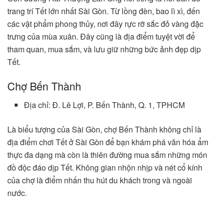
trang trí Tết lớn nhất Sài Gòn. Từ lồng đèn, bao lì xì, đến
các vật phẩm phong thủy, nơi đây rực rỡ sắc đỏ vàng đặc
trưng của mùa xuân. Đây cũng là địa điểm tuyệt vời để
tham quan, mua sắm, và lưu giữ những bức ảnh đẹp dịp
Tết.
Chợ Bến Thành
Địa chỉ: Đ. Lê Lợi, P. Bến Thành, Q. 1, TPHCM
Là biểu tượng của Sài Gòn, chợ Bến Thành không chỉ là
địa điểm chơi Tết ở Sài Gòn để bạn khám phá văn hóa ẩm
thực đa dạng mà còn là thiên đường mua sắm những món
đồ độc đáo dịp Tết. Không gian nhộn nhịp và nét cổ kính
của chợ là điểm nhấn thu hút du khách trong và ngoài
nước.