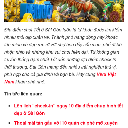
Địa điểm chơi Tết ở Sài Gòn luôn là từ khóa được tìm kiếm
nhiều mỗi dịp xuân về. Thành phố năng động này khoác
lên mình vẻ đẹp rực rỡ với chợ hoa đầy sắc màu, phố đi bộ
nhộn nhịp và những khu vui chơi hiện đại. Từ không gian
truyền thống đậm chất Tết đến những địa điểm check-in
thời thượng, Sài Gòn mang đến nhiều trải nghiệm thú vị,
phù hợp cho cả gia đình và bạn bè. Hãy cùng
Vivu Việt
Nam
khám phá nhé.
Tin tức liên quan:
Lên lịch “check-in” ngay 10 địa điểm chụp hình tết
đẹp ở Sài Gòn
Thoải mái tán gẫu với 10 quán cà phê mở xuyên