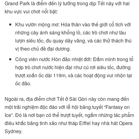
Grand Park là điểm đến lý tưởng trong dịp Tết này với hai
khu vực vui chơi nổi bật:
Khu vườn mộng mơ: Hóa thân vào thế giới cổ tích với
những cây ánh sáng khổng lồ, các trò chơi như tàu
lượn siêu tốc, đu quay dây văng, và các thử thách thú
vị theo chủ đề đại dương.
Công viên nước Hòn đảo nhiệt đới: Đắm mình trong tổ
hợp trò chơi nước hiện đại như cú rơi siêu tốc, đường
trượt xoắn ốc dài 119m, và các hoạt động vui nhộn tại
ốc đảo.
Ngoài ra, địa điểm chơi Tết ở Sài Gòn này còn mang đến
một trải nghiệm độc đáo với lễ hội băng tuyết “Fantasy on
Ice”. Đó là nơi bạn có thể trượt tuyết, ngắm những tác phẩm
điêu khắc băng tinh xảo như tháp Eiffel hay nhà hát Opera
Sydney.