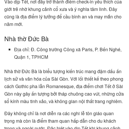
Vào dịp Tết, nơi đây trở thành điểm check-in yêu thích của
giới trẻ nhờ khung cảnh cổ xưa và ý nghĩa tâm linh. Đây
cũng là địa điểm lý tưởng để cầu bình an và may mắn cho
năm mới.
Nhà thờ Đức Bà
Địa chỉ: Đ. Công trường Công xã Paris, P. Bến Nghé,
Quận 1, TPHCM
Nhà thờ Đức Bà là biểu tượng kiến trúc mang đậm dấu ấn
lịch sử và văn hóa của Sài Gòn. Với lối thiết kế theo phong
cách Gothic pha lẫn Romanesque, địa điểm chơi Tết ở Sài
Gòn này gây ấn tượng bởi tháp chuông cao vút, những cửa
sổ kính màu tinh xảo, và không gian nội thất trang nghiêm.
Đây không chỉ là nơi diễn ra các nghi lễ tôn giáo quan
trọng mà còn là điểm tham quan hấp dẫn cho du khách
trong và ngoài nước. Đặc biệt vào dịp Tết khi khung cảnh