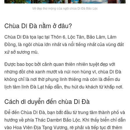
Vẻ đẹp thơ mộng của ngôi chùa Di Đà Bảo Lộc
Chùa Di Đà nằm ở đâu?
Chùa Di Đà tọa lạc tại Thôn 6, Lộc Tân, Bảo Lâm, Lâm
Đồng, là ngôi chùa lớn nhất và nổi tiếng nhất của vùng đất
xứ sở sương mù.
Được bao bọc bởi cảnh quan thiên nhiên tuyệt đẹp với
những đồi chè xanh mướt và núi non hùng vĩ, chùa Di Đà
không chỉ là nơi thờ phụng linh thiêng mà còn là điểm du
lịch tâm linh Đà Lạt hấp dẫn, thu hút du khách từ khắp nơi.
Cách di duyển đến chùa Di Đà
Để đến Chùa Di Đà, bạn bắt đầu từ trung tâm thành phố và
hướng về phía Thác Dambri Bảo Lộc. Khi thấy biển chỉ dẫn
vào Hoa Viên Địa Tạng Vương, rẽ phải và tiếp tục đi thêm