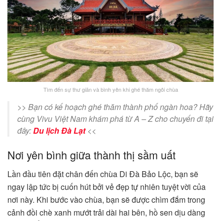
Tìm đến sự thư giãn và bình yên khi ghé thăm ngôi chùa
>> Bạn có kế hoạch ghé thăm thành phố ngàn hoa? Hãy
cùng Vivu Việt Nam khám phá từ A – Z cho chuyến đi tại
đây:
Du lịch Đà Lạt
<<
Nơi yên bình giữa thành thị sầm uất
Lần đầu tiên đặt chân đến chùa Di Đà Bảo Lộc, bạn sẽ
ngay lập tức bị cuốn hút bởi vẻ đẹp tự nhiên tuyệt vời của
nơi này. Khi bước vào chùa, bạn sẽ được chìm đắm trong
cảnh đồi chè xanh mướt trải dài hai bên, hồ sen dịu dàng