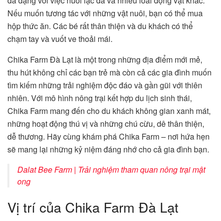
đa dạng với việc nuôi lạc đà và nhiều loài động vật khác.
Nếu muốn tương tác với những vật nuôi, bạn có thể mua
hộp thức ăn. Các bé rất thân thiện và du khách có thể
chạm tay và vuốt ve thoải mái.
Chika Farm Đà Lạt là một trong những địa điểm mới mẻ,
thu hút không chỉ các bạn trẻ mà còn cả các gia đình muốn
tìm kiếm những trải nghiệm độc đáo và gần gũi với thiên
nhiên. Với mô hình nông trại kết hợp du lịch sinh thái,
Chika Farm mang đến cho du khách không gian xanh mát,
những hoạt động thú vị và những chú cừu, dê thân thiện,
dễ thương. Hãy cùng khám phá Chika Farm – nơi hứa hẹn
sẽ mang lại những kỷ niệm đáng nhớ cho cả gia đình bạn.
Dalat Bee Farm | Trải nghiệm tham quan nông trại mật
ong
Vị trí của Chika Farm Đà Lạt