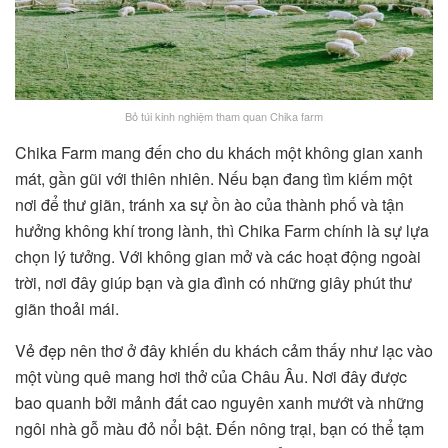
Bỏ túi kinh nghiệm tham quan Chika farm
Chika Farm mang đến cho du khách một không gian xanh
mát, gần gũi với thiên nhiên. Nếu bạn đang tìm kiếm một
nơi để thư giãn, tránh xa sự ồn ào của thành phố và tận
hưởng không khí trong lành, thì Chika Farm chính là sự lựa
chọn lý tưởng. Với không gian mở và các hoạt động ngoài
trời, nơi đây giúp bạn và gia đình có những giây phút thư
giãn thoải mái.
Vẻ đẹp nên thơ ở đây khiến du khách cảm thấy như lạc vào
một vùng quê mang hơi thở của Châu Âu. Nơi đây được
bao quanh bởi mảnh đất cao nguyên xanh mướt và những
ngôi nhà gỗ màu đỏ nổi bật. Đến nông trại, bạn có thể tạm