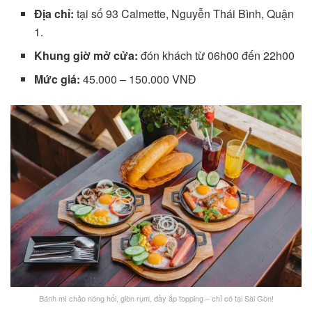
Địa chỉ:
tại số 93 Calmette, Nguyễn Thái Bình, Quận
1.
Khung giờ mở cửa:
đón khách từ 06h00 đến 22h00
Mức giá:
45.000 – 150.000 VNĐ
Bánh mì chảo nóng hổi, giòn rụm, đầy ắp topping – chỉ có tại Sài Gòn!