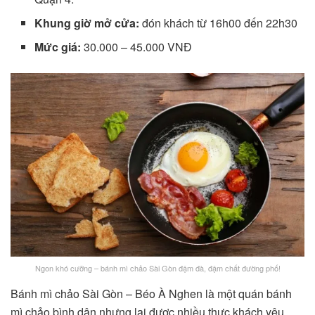
Khung giờ mở cửa:
đón khách từ 16h00 đến 22h30
Mức giá:
30.000 – 45.000 VNĐ
Ngon khó cưỡng – bánh mì chảo Sài Gòn đậm đà, đậm chất đường phố!
Bánh mì chảo Sài Gòn – Béo À Nghen là một quán bánh
mì chảo bình dân nhưng lại được nhiều thực khách yêu