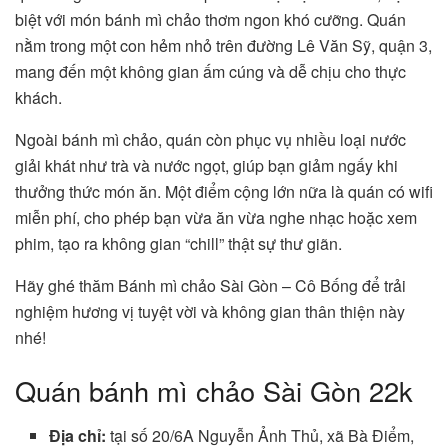
biệt với món bánh mì chảo thơm ngon khó cưỡng. Quán
nằm trong một con hẻm nhỏ trên đường Lê Văn Sỹ, quận 3,
mang đến một không gian ấm cúng và dễ chịu cho thực
khách.
Ngoài bánh mì chảo, quán còn phục vụ nhiều loại nước
giải khát như trà và nước ngọt, giúp bạn giảm ngấy khi
thưởng thức món ăn. Một điểm cộng lớn nữa là quán có wifi
miễn phí, cho phép bạn vừa ăn vừa nghe nhạc hoặc xem
phim, tạo ra không gian “chill” thật sự thư giãn.
Hãy ghé thăm Bánh mì chảo Sài Gòn – Cô Bống để trải
nghiệm hương vị tuyệt vời và không gian thân thiện này
nhé!
Quán bánh mì chảo Sài Gòn 22k
Địa chỉ:
tại số 20/6A Nguyễn Ảnh Thủ, xã Bà Điểm,