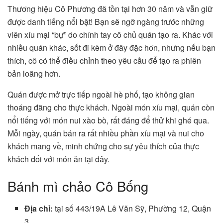
Thương hiệu Cô Phương đã tồn tại hơn 30 năm và vẫn giữ
được danh tiếng nổi bật! Bạn sẽ ngỡ ngàng trước những
viên xíu mại “bự” do chính tay cô chủ quán tạo ra. Khác với
nhiều quán khác, sốt đi kèm ở đây đặc hơn, nhưng nếu bạn
thích, cô có thể điều chỉnh theo yêu cầu để tạo ra phiên
bản loãng hơn.
Quán được mở trực tiếp ngoài hè phố, tạo không gian
thoáng đãng cho thực khách. Ngoài món xíu mại, quán còn
nổi tiếng với món nui xào bò, rất đáng để thử khi ghé qua.
Mỗi ngày, quán bán ra rất nhiều phần xíu mại và nui cho
khách mang về, minh chứng cho sự yêu thích của thực
khách đối với món ăn tại đây.
Bánh mì chảo Cô Bống
Địa chỉ:
tại số 443/19A Lê Văn Sỹ, Phường 12, Quận
3.