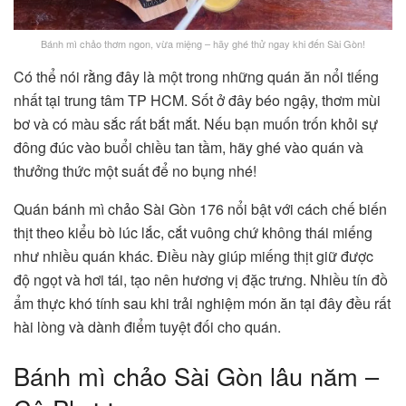
Bánh mì chảo thơm ngon, vừa miệng – hãy ghé thử ngay khi đến Sài Gòn!
Có thể nói rằng đây là một trong những quán ăn nổi tiếng
nhất tại trung tâm TP HCM. Sốt ở đây béo ngậy, thơm mùi
bơ và có màu sắc rất bắt mắt. Nếu bạn muốn trốn khỏi sự
đông đúc vào buổi chiều tan tầm, hãy ghé vào quán và
thưởng thức một suất để no bụng nhé!
Quán bánh mì chảo Sài Gòn 176 nổi bật với cách chế biến
thịt theo kiểu bò lúc lắc, cắt vuông chứ không thái miếng
như nhiều quán khác. Điều này giúp miếng thịt giữ được
độ ngọt và hơi tái, tạo nên hương vị đặc trưng. Nhiều tín đồ
ẩm thực khó tính sau khi trải nghiệm món ăn tại đây đều rất
hài lòng và dành điểm tuyệt đối cho quán.
Bánh mì chảo Sài Gòn lâu năm –