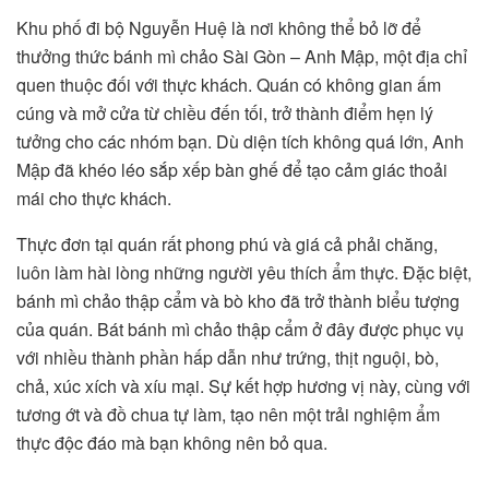
Khu phố đi bộ Nguyễn Huệ là nơi không thể bỏ lỡ để
thưởng thức bánh mì chảo Sài Gòn – Anh Mập, một địa chỉ
quen thuộc đối với thực khách. Quán có không gian ấm
cúng và mở cửa từ chiều đến tối, trở thành điểm hẹn lý
tưởng cho các nhóm bạn. Dù diện tích không quá lớn, Anh
Mập đã khéo léo sắp xếp bàn ghế để tạo cảm giác thoải
mái cho thực khách.
Thực đơn tại quán rất phong phú và giá cả phải chăng,
luôn làm hài lòng những người yêu thích ẩm thực. Đặc biệt,
bánh mì chảo thập cẩm và bò kho đã trở thành biểu tượng
của quán. Bát bánh mì chảo thập cẩm ở đây được phục vụ
với nhiều thành phần hấp dẫn như trứng, thịt nguội, bò,
chả, xúc xích và xíu mại. Sự kết hợp hương vị này, cùng với
tương ớt và đồ chua tự làm, tạo nên một trải nghiệm ẩm
thực độc đáo mà bạn không nên bỏ qua.