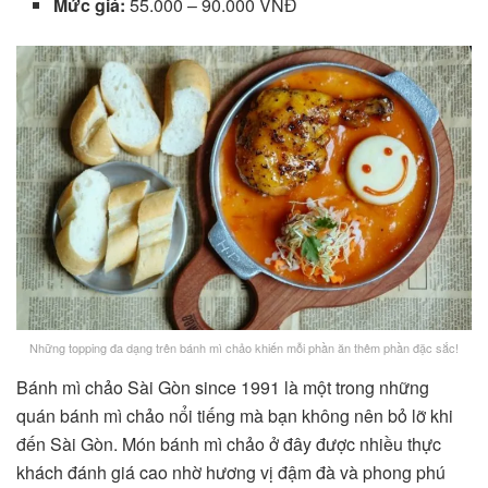
Mức giá:
55.000 – 90.000 VNĐ
Những topping đa dạng trên bánh mì chảo khiến mỗi phần ăn thêm phần đặc sắc!
Bánh mì chảo Sài Gòn since 1991 là một trong những
quán bánh mì chảo nổi tiếng mà bạn không nên bỏ lỡ khi
đến Sài Gòn. Món bánh mì chảo ở đây được nhiều thực
khách đánh giá cao nhờ hương vị đậm đà và phong phú