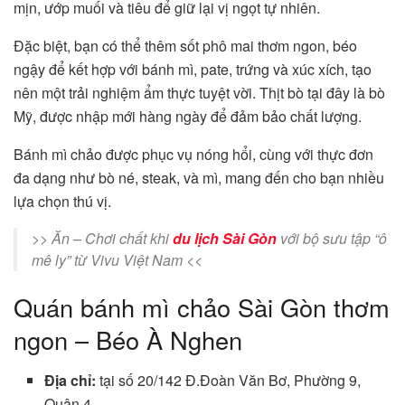
mịn, ướp muối và tiêu để giữ lại vị ngọt tự nhiên.
Đặc biệt, bạn có thể thêm sốt phô mai thơm ngon, béo
ngậy để kết hợp với bánh mì, pate, trứng và xúc xích, tạo
nên một trải nghiệm ẩm thực tuyệt vời. Thịt bò tại đây là bò
Mỹ, được nhập mới hàng ngày để đảm bảo chất lượng.
Bánh mì chảo được phục vụ nóng hổi, cùng với thực đơn
đa dạng như bò né, steak, và mì, mang đến cho bạn nhiều
lựa chọn thú vị.
>> Ăn – Chơi chất khi
du lịch Sài Gòn
với bộ sưu tập “ô
mê ly” từ Vivu Việt Nam <<
Quán bánh mì chảo Sài Gòn thơm
ngon – Béo À Nghen
Địa chỉ:
tại số 20/142 Đ.Đoàn Văn Bơ, Phường 9,
Quận 4.