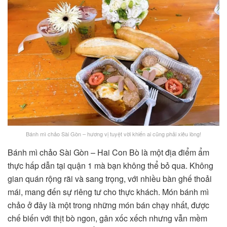
Bánh mì chảo Sài Gòn – hương vị tuyệt vời khiến ai cũng phải xiêu lòng!
Bánh mì chảo Sài Gòn – Hai Con Bò là một địa điểm ẩm
thực hấp dẫn tại quận 1 mà bạn không thể bỏ qua. Không
gian quán rộng rãi và sang trọng, với nhiều bàn ghế thoải
mái, mang đến sự riêng tư cho thực khách. Món bánh mì
chảo ở đây là một trong những món bán chạy nhất, được
chế biến với thịt bò ngon, gân xốc xếch nhưng vẫn mềm