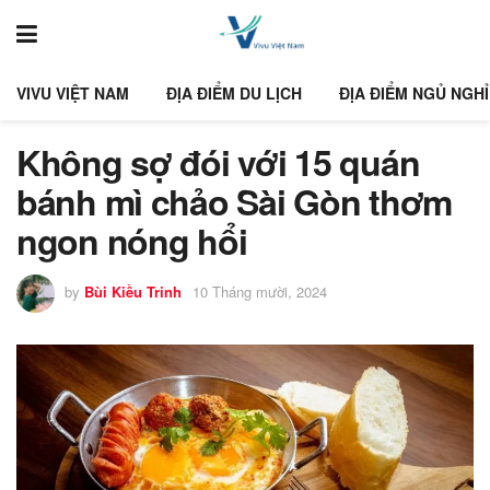
VIVU VIỆT NAM
ĐỊA ĐIỂM DU LỊCH
ĐỊA ĐIỂM NGỦ NGHỈ
Không sợ đói với 15 quán
bánh mì chảo Sài Gòn thơm
ngon nóng hổi
by
Bùi Kiều Trinh
10 Tháng mười, 2024