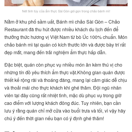
Nét tinh túy của ẩm thực Sài Gòn gói gọn trong chảo bánh mì!
Nằm ở khu phố sầm uất, Bánh mì chảo Sài Gòn – Chảo
Restaurant đã thu hút được nhiều khách du lịch đến để
thưởng thức hương vị Việt Nam từ bò Úc 100% chuẩn. Món
chảo bánh mì tại quán có kích thước lớn và được bày trí rất
đẹp mắt, mang đến trải nghiệm ẩm thực hấp dẫn.
Đặc biệt, quán còn phục vụ nhiều món ăn kèm thú vị cho
những tín đồ yêu thích ẩm thực vặt.Không gian quán được
thiết kế rộng rãi và thoáng đãng, mang lại cảm giác dễ chịu
và thoải mái cho thực khách khi ghé thăm. Đội ngũ nhân
viên tại đây cũng rất nhiệt tình, mặc dù phục vụ trong giờ
cao điểm với lượng khách đông đúc. Tuy nhiên, bạn cần
lưu ý rằng quán chỉ mở cửa vào buổi trưa và tối, vì vậy hãy
chú ý đến thời gian nếu bạn có ý định ghé thăm!