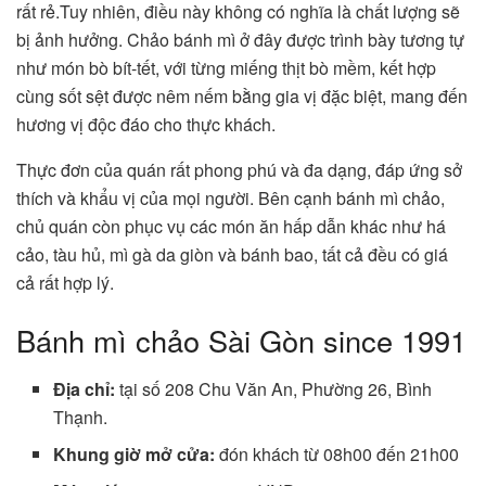
rất rẻ.Tuy nhiên, điều này không có nghĩa là chất lượng sẽ
bị ảnh hưởng. Chảo bánh mì ở đây được trình bày tương tự
như món bò bít-tết, với từng miếng thịt bò mềm, kết hợp
cùng sốt sệt được nêm nếm bằng gia vị đặc biệt, mang đến
hương vị độc đáo cho thực khách.
Thực đơn của quán rất phong phú và đa dạng, đáp ứng sở
thích và khẩu vị của mọi người. Bên cạnh bánh mì chảo,
chủ quán còn phục vụ các món ăn hấp dẫn khác như há
cảo, tàu hủ, mì gà da giòn và bánh bao, tất cả đều có giá
cả rất hợp lý.
Bánh mì chảo Sài Gòn since 1991
Địa chỉ:
tại số 208 Chu Văn An, Phường 26, Bình
Thạnh.
Khung giờ mở cửa:
đón khách từ 08h00 đến 21h00