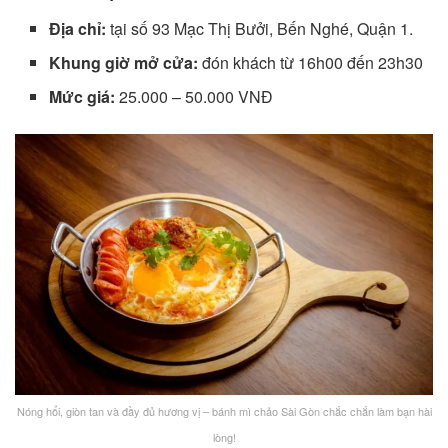
Địa chỉ:
tại số 93 Mạc Thị Bưởi, Bến Nghé, Quận 1.
Khung giờ mở cửa:
đón khách từ 16h00 đến 23h30
Mức giá:
25.000 – 50.000 VNĐ
Nóng hổi, giòn tan và đầy đủ hương vị – bánh mì chảo Sài Gòn chắc chắn làm bạn hài
lòng!