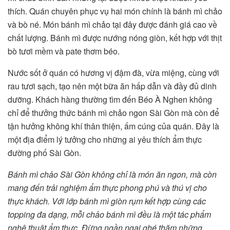
thích. Quán chuyên phục vụ hai món chính là bánh mì chảo
và bò né. Món bánh mì chảo tại đây được đánh giá cao về
chất lượng. Bánh mì được nướng nóng giòn, kết hợp với thịt
bò tươi mềm và pate thơm béo.
Nước sốt ở quán có hương vị đậm đà, vừa miệng, cùng với
rau tươi sạch, tạo nên một bữa ăn hấp dẫn và đầy đủ dinh
dưỡng. Khách hàng thường tìm đến Béo À Nghen không
chỉ để thưởng thức bánh mì chảo ngon Sài Gòn mà còn để
tận hưởng không khí thân thiện, ấm cúng của quán. Đây là
một địa điểm lý tưởng cho những ai yêu thích ẩm thực
đường phố Sài Gòn.
Bánh mì chảo Sài Gòn không chỉ là món ăn ngon, mà còn
mang đến trải nghiệm ẩm thực phong phú và thú vị cho
thực khách. Với lớp bánh mì giòn rụm kết hợp cùng các
topping đa dạng, mỗi chảo bánh mì đều là một tác phẩm
nghệ thuật ẩm thực. Đừng ngần ngại ghé thăm những