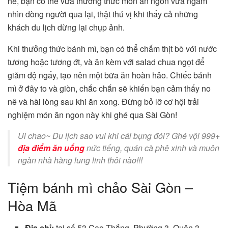
hè, bạn có thể vừa thưởng thức món ăn ngon vừa ngắm
nhìn dòng người qua lại, thật thú vị khi thấy cả những
khách du lịch dừng lại chụp ảnh.
Khi thưởng thức bánh mì, bạn có thể chấm thịt bò với nước
tương hoặc tương ớt, và ăn kèm với salad chua ngọt để
giảm độ ngấy, tạo nên một bữa ăn hoàn hảo. Chiếc bánh
mì ở đây to và giòn, chắc chắn sẽ khiến bạn cảm thấy no
nê và hài lòng sau khi ăn xong. Đừng bỏ lỡ cơ hội trải
nghiệm món ăn ngon này khi ghé qua Sài Gòn!
Ui chao~ Du lịch sao vui khi cái bụng đói? Ghé vội 999+
địa điểm ăn uống
nức tiếng, quán cà phê xinh và muôn
ngàn nhà hàng lung linh thôi nào!!!
Tiệm bánh mì chảo Sài Gòn –
Hòa Mã
Địa chỉ:
tại số 53 Cao Thắng, Phường 3, Quận 3.