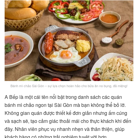
Bánh mì chảo Sài Gòn – sự lựa chọn hoàn hảo cho bữa ăn no bụng, đã miệng!
A Bếp là một cái tên nổi bật trong danh sách các quán
bánh mì chảo ngon tại Sài Gòn mà bạn không thể bỏ lỡ.
Không gian quán được thiết kế đơn giản nhưng ấm cúng
và sạch sẽ, tạo cảm giác thoải mái cho thực khách khi đến
đây. Nhân viên phục vụ nhanh nhẹn và thân thiện, giúp
khách hàng có những trải nghiệm tuyệt vời hơn.