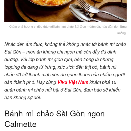
Khám phá hương vị độc đáo với bánh mì chảo Sài Gòn – đậm đà, hấp dẫn đến từng
miếng!
Nhắc đến ẩm thực, không thể không nhắc tới bánh mì chảo
Sài Gòn – món ăn không chỉ ngon mà còn đầy đủ dinh
dưỡng. Với lớp bánh mì giòn rụm, bên trong là những
topping đa dạng từ trứng, xúc xích đến thịt bò, bánh mì
chảo đã trở thành một món ăn quen thuộc của nhiều người
dân thành phố. Hãy cùng
Vivu Việt Nam
khám phá 15
quán bánh mì chảo nổi bật ở Sài Gòn, đảm bảo sẽ khiến
bạn không sợ đói!
Bánh mì chảo Sài Gòn ngon
Calmette