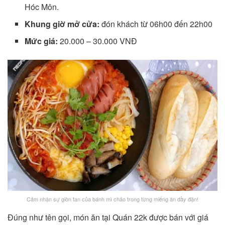
Hóc Môn.
Khung giờ mở cửa:
đón khách từ 06h00 đến 22h00
Mức giá:
20.000 – 30.000 VNĐ
Cảm nhận sự giòn tan của bánh mì chảo trong từng miếng ăn đầy đặn!
Đúng như tên gọi, món ăn tại Quán 22k được bán với giá