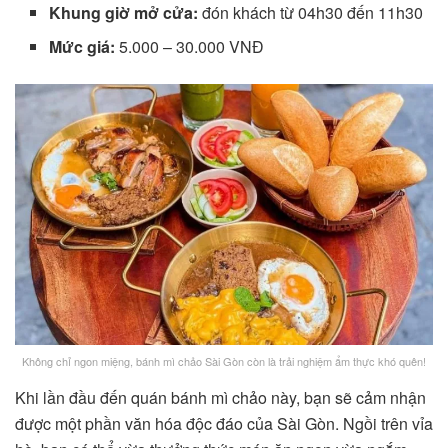
Khung giờ mở cửa:
đón khách từ 04h30 đến 11h30
Mức giá:
5.000 – 30.000 VNĐ
Không chỉ ngon miệng, bánh mì chảo Sài Gòn còn là trải nghiệm ẩm thực khó quên!
Khi lần đầu đến quán bánh mì chảo này, bạn sẽ cảm nhận
được một phần văn hóa độc đáo của Sài Gòn. Ngồi trên vỉa