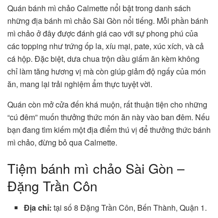
Quán bánh mì chảo Calmette nổi bật trong danh sách
những địa bánh mì chảo Sài Gòn nổi tiếng. Mỗi phần bánh
mì chảo ở đây được đánh giá cao với sự phong phú của
các topping như trứng ốp la, xíu mại, pate, xúc xích, và cả
cá hộp. Đặc biệt, dưa chua trộn dầu giấm ăn kèm không
chỉ làm tăng hương vị mà còn giúp giảm độ ngấy của món
ăn, mang lại trải nghiệm ẩm thực tuyệt vời.
Quán còn mở cửa đến khá muộn, rất thuận tiện cho những
“cú đêm” muốn thưởng thức món ăn này vào ban đêm. Nếu
bạn đang tìm kiếm một địa điểm thú vị để thưởng thức bánh
mì chảo, đừng bỏ qua Calmette.
Tiệm bánh mì chảo Sài Gòn –
Đặng Trần Côn
Địa chỉ:
tại số 8 Đặng Trần Côn, Bến Thành, Quận 1.