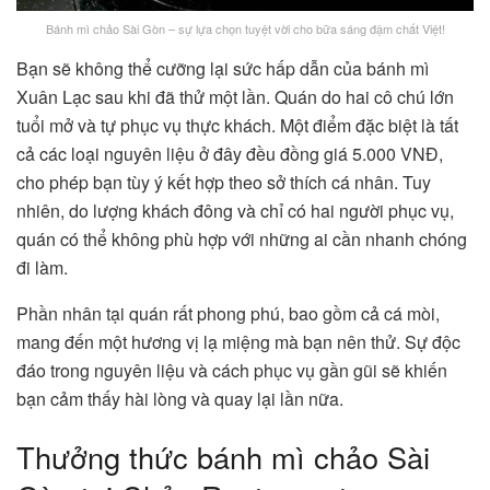
Bánh mì chảo Sài Gòn – sự lựa chọn tuyệt vời cho bữa sáng đậm chất Việt!
Bạn sẽ không thể cưỡng lại sức hấp dẫn của bánh mì
Xuân Lạc sau khi đã thử một lần. Quán do hai cô chú lớn
tuổi mở và tự phục vụ thực khách. Một điểm đặc biệt là tất
cả các loại nguyên liệu ở đây đều đồng giá 5.000 VNĐ,
cho phép bạn tùy ý kết hợp theo sở thích cá nhân. Tuy
nhiên, do lượng khách đông và chỉ có hai người phục vụ,
quán có thể không phù hợp với những ai cần nhanh chóng
đi làm.
Phần nhân tại quán rất phong phú, bao gồm cả cá mòi,
mang đến một hương vị lạ miệng mà bạn nên thử. Sự độc
đáo trong nguyên liệu và cách phục vụ gần gũi sẽ khiến
bạn cảm thấy hài lòng và quay lại lần nữa.
Thưởng thức bánh mì chảo Sài