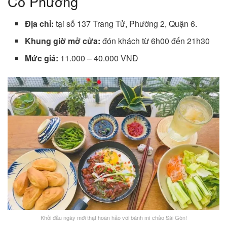
Cô Phương
Địa chỉ:
tại số 137 Trang Tử, Phường 2, Quận 6.
Khung giờ mở cửa:
đón khách từ 6h00 đến 21h30
Mức giá:
11.000 – 40.000 VNĐ
Khởi đầu ngày mới thật hoàn hảo với bánh mì chảo Sài Gòn!